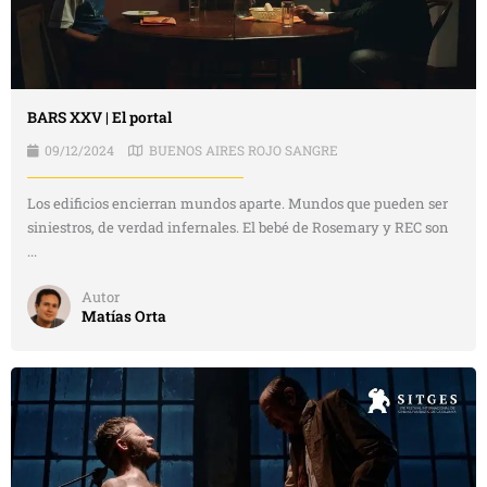
BARS XXV | El portal
09/12/2024
BUENOS AIRES ROJO SANGRE
Los edificios encierran mundos aparte. Mundos que pueden ser
siniestros, de verdad infernales. El bebé de Rosemary y REC son
...
Autor
Matías Orta