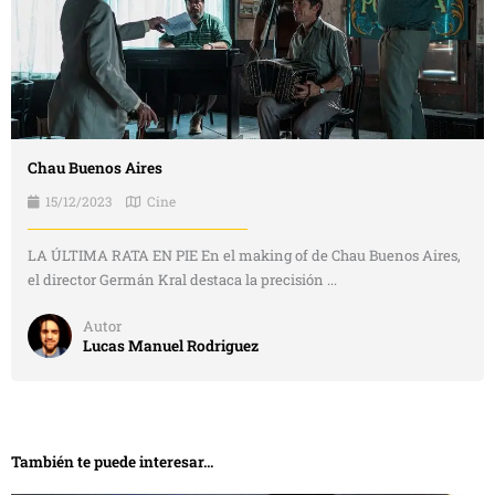
Chau Buenos Aires
15/12/2023
Cine
LA ÚLTIMA RATA EN PIE En el making of de Chau Buenos Aires,
el director Germán Kral destaca la precisión ...
Autor
Lucas Manuel Rodriguez
También te puede interesar...