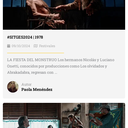
#SITGES2024 | 1978
09/10/2024
Festivales
LA FIESTA DEL MONSTRUO Los hermanos Nicolás y Luciano
Onetti, conocidos por producciones como Los olvidados y
Abrakadabra, regresan con ...
Autor
Paola Menéndez