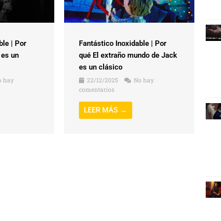
ble | Por
Fantástico Inoxidable | Por
 es un
qué El extraño mundo de Jack
es un clásico
 hay
22/12/2025
No hay
comentarios
LEER MÁS →