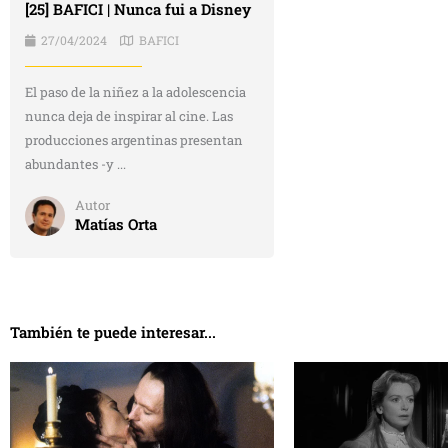
[25] BAFICI | Nunca fui a Disney
27/04/2024
BAFICI
El paso de la niñez a la adolescencia
nunca deja de inspirar al cine. Las
producciones argentinas presentan
abundantes -y ...
Autor
Matías Orta
También te puede interesar...