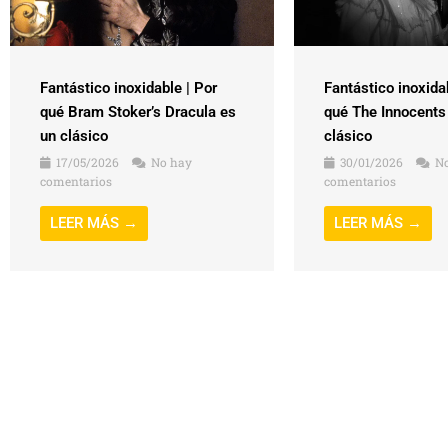
Fantástico inoxidable | Por
Fantástico inoxida
qué Bram Stoker’s Dracula es
qué The Innocents
un clásico
clásico
17/05/2026
No hay
30/01/2026
No
comentarios
comentarios
LEER MÁS →
LEER MÁS →