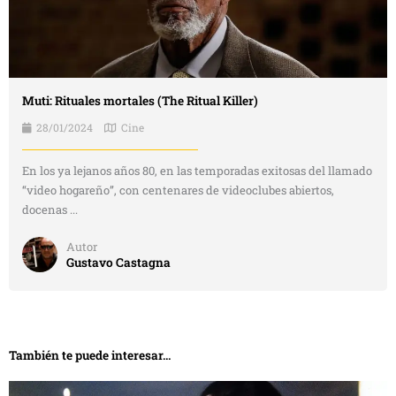
Muti: Rituales mortales (The Ritual Killer)
28/01/2024
Cine
En los ya lejanos años 80, en las temporadas exitosas del llamado
“video hogareño”, con centenares de videoclubes abiertos,
docenas ...
Autor
Gustavo Castagna
También te puede interesar...