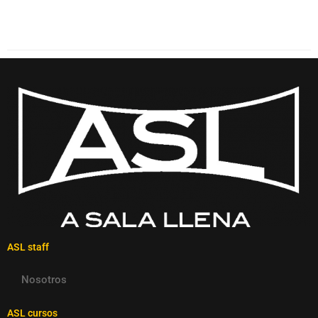
ASL staff
Nosotros
ASL cursos