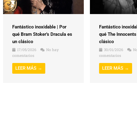
Fantástico inoxidable | Por
Fantástico inoxida
qué Bram Stoker’s Dracula es
qué The Innocents
un clásico
clásico
17/05/2026
No hay
30/01/2026
No
comentarios
comentarios
LEER MÁS →
LEER MÁS →