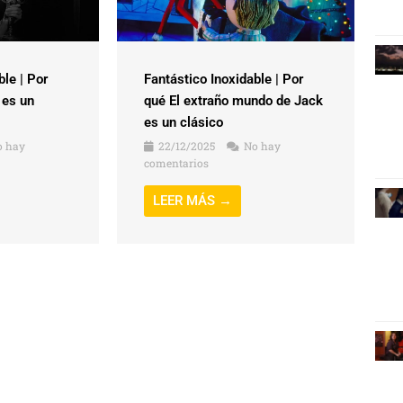
ble | Por
Fantástico Inoxidable | Por
 es un
qué El extraño mundo de Jack
es un clásico
 hay
22/12/2025
No hay
comentarios
LEER MÁS →