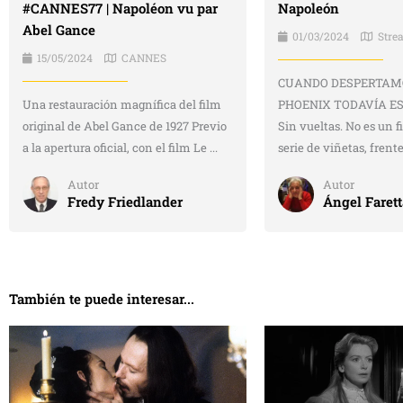
#CANNES77 | Napoléon vu par
Napoleón
Abel Gance
01/03/2024
Stre
15/05/2024
CANNES
CUANDO DESPERTAMO
Una restauración magnífica del film
PHOENIX TODAVÍA ES
original de Abel Gance de 1927 Previo
Sin vueltas. No es un f
a la apertura oficial, con el film Le ...
serie de viñetas, frente 
Autor
Autor
Fredy Friedlander
Ángel Farett
También te puede interesar...