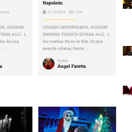
Napoleón
aming
27/11/2023
Cine
S, JOAQUIN
CUANDO DESPERTAMOS, JOAQUIN
TABA ALLÍ… 1.
PHOENIX TODAVÍA ESTABA ALLÍ… 1.
ilm. Es una
Sin vueltas. No es un film. Es una
...
serie de viñetas, frente ...
Autor
a
Ángel Faretta