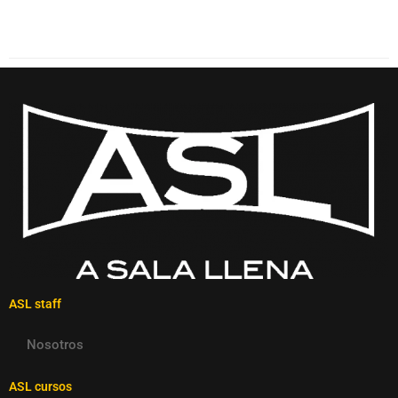
ASL staff
Nosotros
ASL cursos