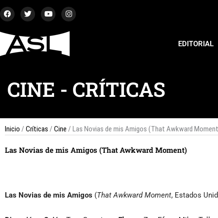
Ir
F
T
Y
I
a
w
o
n
al
c
i
u
s
contenido
e
t
t
t
b
t
u
a
EDITORIAL
o
e
b
g
o
r
e
r
k
a
m
CINE
-
CRÍTICAS
Inicio
/
Críticas
/
Cine
/ Las Novias de mis Amigos (That Awkward Moment
Las Novias de mis Amigos (That Awkward Moment)
Las Novias de mis Amigos
(
That Awkward Moment
, Estados Unid