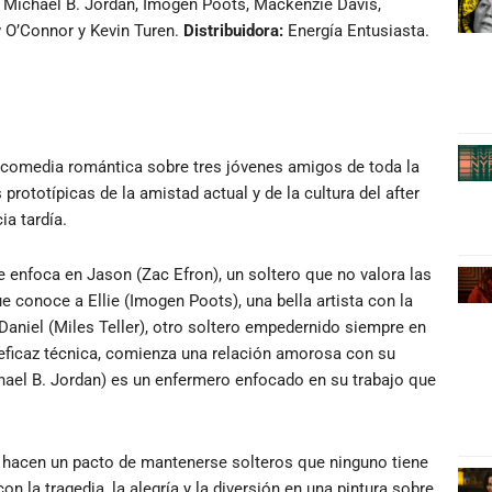
, Michael B. Jordan, Imogen Poots, Mackenzie Davis,
 O’Connor y Kevin Turen.
Distribuidora:
Energía Entusiasta.
a comedia romántica sobre tres jóvenes amigos de toda la
rototípicas de la amistad actual y de la cultura del after
ia tardía.
 enfoca en Jason (Zac Efron), un soltero que no valora las
 conoce a Ellie (Imogen Poots), una bella artista con la
Daniel (Miles Teller), otro soltero empedernido siempre en
eficaz técnica, comienza una relación amorosa con su
hael B. Jordan) es un enfermero enfocado en su trabajo que
s hacen un pacto de mantenerse solteros que ninguno tiene
n la tragedia, la alegría y la diversión en una pintura sobre