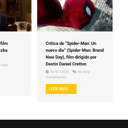
 film
Crítica de “Spider-Man: Un
szka
nuevo día” (Spider-Man: Brand
New Day), film dirigido por
Destin Daniel Cretton
 hay
30/07/2026
No hay
comentarios
LEER MÁS →