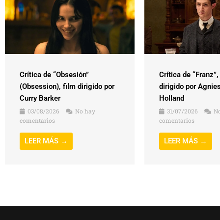
Crítica de “Obsesión”
Crítica de “Franz”,
(Obsession), film dirigido por
dirigido por Agnie
Curry Barker
Holland
03/08/2026
No hay
31/07/2026
No
comentarios
comentarios
LEER MÁS →
LEER MÁS →