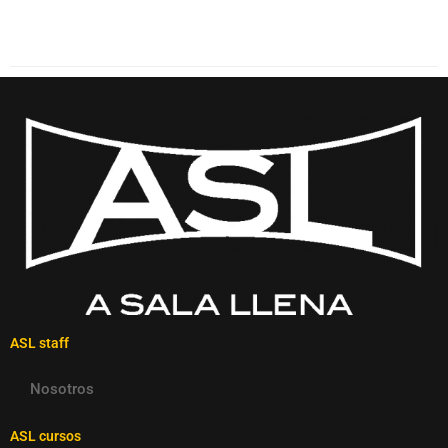
ASL staff
Nosotros
ASL cursos