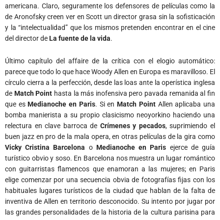
americana. Claro, seguramente los defensores de películas como la
de Aronofsky creen ver en Scott un director grasa sin la sofisticación
y la “intelectualidad” que los mismos pretenden encontrar en el cine
del director de
La fuente de la vida
.
Último capítulo del affaire de la crítica con el elogio automático:
parece que todo lo que hace Woody Allen en Europa es maravilloso. El
círculo cierra a la perfección, desde las loas ante la operística inglesa
de
Match Point
hasta la más inofensiva pero pavada remanida al fin
que es
Medianoche en Paris
. Si en
Match Point
Allen aplicaba una
bomba manierista a su propio clasicismo neoyorkino haciendo una
relectura en clave barroca de
Crímenes y pecados
, suprimiendo el
buen jazz en pro de la mala opera, en otras películas de la gira como
Vicky
Cristina Barcelona
o
Medianoche en Paris
ejerce de guía
turístico obvio y soso. En Barcelona nos muestra un lugar romántico
con guitarristas flamencos que enamoran a las mujeres; en Paris
elige comenzar por una secuencia obvia de fotografías fijas con los
habituales lugares turísticos de la ciudad que hablan de la falta de
inventiva de Allen en territorio desconocido. Su intento por jugar por
las grandes personalidades de la historia de la cultura parisina para