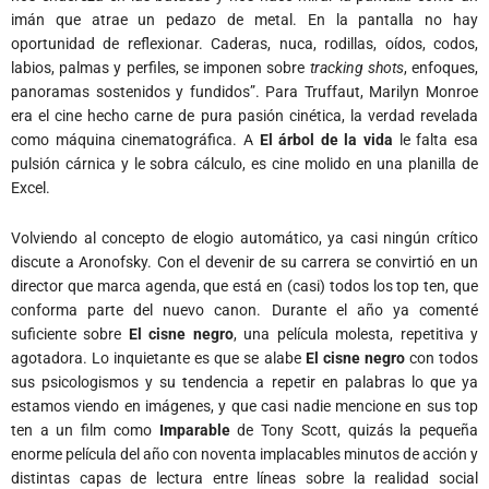
imán que atrae un pedazo de metal. En la pantalla no hay
oportunidad de reflexionar. Caderas, nuca, rodillas, oídos, codos,
labios, palmas y perfiles, se imponen sobre
tracking shots
, enfoques,
panoramas sostenidos y fundidos”. Para Truffaut, Marilyn Monroe
era el cine hecho carne de pura pasión cinética, la verdad revelada
como máquina cinematográfica. A
El árbol de la vida
le falta esa
pulsión cárnica y le sobra cálculo, es cine molido en una planilla de
Excel.
Volviendo al concepto de elogio automático, ya casi ningún crítico
discute a Aronofsky. Con el devenir de su carrera se convirtió en un
director que marca agenda, que está en (casi) todos los top ten, que
conforma parte del nuevo canon. Durante el año ya comenté
suficiente sobre
El cisne negro
, una película molesta, repetitiva y
agotadora. Lo inquietante es que se alabe
El cisne negro
con todos
sus psicologismos y su tendencia a repetir en palabras lo que ya
estamos viendo en imágenes, y que casi nadie mencione en sus top
ten a un film como
Imparable
de Tony Scott, quizás la pequeña
enorme película del año con noventa implacables minutos de acción y
distintas capas de lectura entre líneas sobre la realidad social