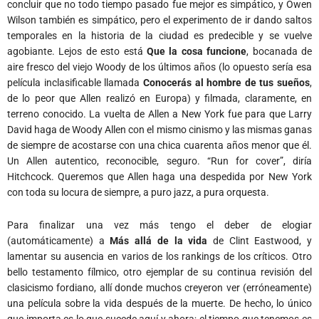
concluir que no todo tiempo pasado fue mejor es simpático, y Owen
Wilson también es simpático, pero el experimento de ir dando saltos
temporales en la historia de la ciudad es predecible y se vuelve
agobiante. Lejos de esto está
Que la cosa funcione
, bocanada de
aire fresco del viejo Woody de los últimos años (lo opuesto sería esa
película inclasificable llamada
Conocerás al hombre de tus sueños
,
de lo peor que Allen realizó en Europa) y filmada, claramente, en
terreno conocido. La vuelta de Allen a New York fue para que Larry
David haga de Woody Allen con el mismo cinismo y las mismas ganas
de siempre de acostarse con una chica cuarenta años menor que él.
Un Allen autentico, reconocible, seguro. “Run for cover”, diría
Hitchcock. Queremos que Allen haga una despedida por New York
con toda su locura de siempre, a puro jazz, a pura orquesta.
Para finalizar una vez más tengo el deber de elogiar
(automáticamente) a
Más allá de la vida
de Clint Eastwood, y
lamentar su ausencia en varios de los rankings de los críticos. Otro
bello testamento fílmico, otro ejemplar de su continua revisión del
clasicismo fordiano, allí donde muchos creyeron ver (erróneamente)
una película sobre la vida después de la muerte. De hecho, lo único