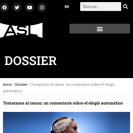
Ir
F
T
Y
I
Search
a
w
o
n
al
c
i
u
s
contenido
e
t
t
t
b
t
u
a
o
e
b
g
o
r
e
r
k
a
m
DOSSIER
Inicio
/
Dossier
/ Tomatazos al canon: un comentario sobre el elogio
automático
Tomatazos al canon: un comentario sobre el elogio automático