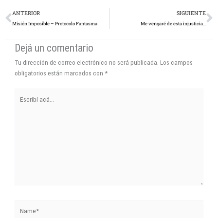
Prev
N
ANTERIOR
SIGUIENTE
Misión Imposible – Protocolo Fantasma
Me vengaré de esta injusticia…
Dejá un comentario
Tu dirección de correo electrónico no será publicada.
Los campos
obligatorios están marcados con
*
Escribí
acá...
Name*