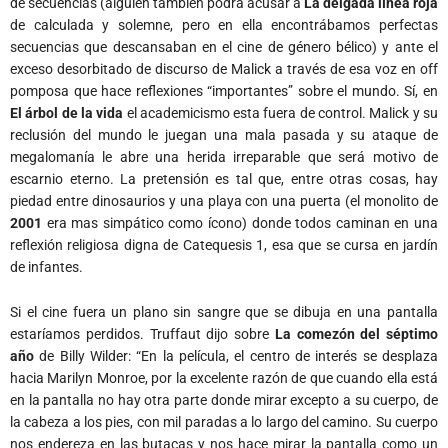
de secuencias (alguien también podrá acusar a
La delgada línea roja
de calculada y solemne, pero en ella encontrábamos perfectas
secuencias que descansaban en el cine de género bélico) y ante el
exceso desorbitado de discurso de Malick a través de esa voz en off
pomposa que hace reflexiones “importantes” sobre el mundo. Sí, en
El árbol de la vida
el academicismo esta fuera de control. Malick y su
reclusión del mundo le juegan una mala pasada y su ataque de
megalomanía le abre una herida irreparable que será motivo de
escarnio eterno. La pretensión es tal que, entre otras cosas, hay
piedad entre dinosaurios y una playa con una puerta (el monolito de
2001
era mas simpático como ícono) donde todos caminan en una
reflexión religiosa digna de Catequesis 1, esa que se cursa en jardín
de infantes.
Si el cine fuera un plano sin sangre que se dibuja en una pantalla
estaríamos perdidos. Truffaut dijo sobre
La comezón del séptimo
año
de Billy Wilder: “En la película, el centro de interés se desplaza
hacia Marilyn Monroe, por la excelente razón de que cuando ella está
en la pantalla no hay otra parte donde mirar excepto a su cuerpo, de
la cabeza a los pies, con mil paradas a lo largo del camino. Su cuerpo
nos endereza en las butacas y nos hace mirar la pantalla como un