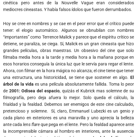
cinética pero antes de la Nouvelle Vague eran considerados
mediocres cineastas. Y había falsos ídolos que fueron derrumbados.
Hoy se cree en nombres y se cae en el peor error que el crítico puede
tener: el elogio automático. Algunos se obnubilan con nombres
“importantes” como Terrence Malick y parece que el espíritu crítico se
detiene, se paraliza, se ciega. Sí, Malick es un gran cineasta que hizo
grandes películas, obras maestras. Un obsesivo del cine que solo
filmaba media hora a la tarde y media hora a la mañana porque en
esos horarios conseguía la única luz que le servía para regar el lente.
Ahora, con filmar en la hora mágica no alcanza; el cine tiene que tener
una estructura, una historicidad, se tiene que sostener en algo.
El
árbol de la vida
es una película absolutamente fallida. Toma lo peor
de
2001: Odisea del espacio
, quizás el Kubrick mas solemne de su
filmografía, pero deja afuera lo mejor. Solo queda el cálculo, la
frialdad y la fealdad. Debemos ser enemigos de este cine calculado,
pretencioso y solemne. Sí, claro, Emmanuel Lubezki es un genio y
cada plano en exteriores es una maravilla y uno aprecia la belleza
ante cada
lens flare
que pega en el lente. Pero la fealdad aparece ante
la incomprensible cámara al hombro en interiores, ante la ausencia