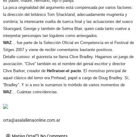
es padre, madre, hermano, hijo o pareja.
La poca originalidad del argumento está compensada por varios factores:
la dirección del británico Tom Shackland, adecuadamente mugrienta y
sombría; la interesante vuelta de tuerca final y las actuaciones del sueco
Skarsgard, George y también de Selma Blair, quien cada tanto vuelve a
interpretar personajes tan lúgubres como arriesgados.
WAZ
… fue parte de la Selección Oficial en Competencia en el Festival de
Sitges 2007 y viene de recibir comentarios bastante positivos.
Detalle curioso: el guionista se llama Clive Bradley. Hagamos un juego de
asociación. “Clive” también es el nombre del genial escritor y director
Clive Barker, creador de
Hellraiser-el pacto
. El monstruo principal de
aquel clásico del terror era Pinhead, papel a cargo de Doug Bradley. Sí,
“Bradley”. Y si a eso le sumamos lo mórbido de varios momentos de
WAZ
… Cuántas coincidencias.
orta@asalallenaonline.com.ar
Matías Orta
No Comments