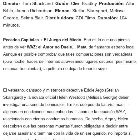
Director
: Tom Shackland.
Guión
:
Clive Bradley.
Producción
: Allan
Niblo, James Richardson.
Elenco
: Stellan Skarsgard, Melissa
George, Selma Blair.
Distribuidora
: CDI Films.
Duración
: 104
minutos.
Pecados Capitales
+
El Juego del Miedo
. Eso es lo que uno piensa
antes de ver
WAZ: el Amor no Duele… Mata
, de flamante estreno local.
Aunque es posible comprobar que tales comparaciones son verdaderas
(pura noche, haces de linternas atravesando lugares oscuros, pesimismo,
escenas truculentas), la película no deja de tener lo suyo.
El veterano, cansado y misterioso detective Eddie Argo (Stellan
Skarsgard) y la novata oficial Helen Westcott (Melissa George) deben
investigar una serie de homicidios. En los cuerpos de las víctimas —
algunas en condiciones nauseabundas— aparece la ecuación WAZ,
relacionada con ciertas conductas humanas. De hecho, Argo y Helen
descubren que las personas muertas fueron obligadas a decidir entre
dejarse asesinar o terminar con la vida de un ser querido, no importa si