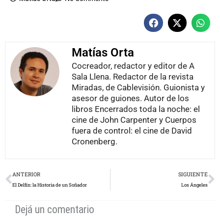
Matías Orta
Cocreador, redactor y editor de A
Sala Llena. Redactor de la revista
Miradas, de Cablevisión. Guionista y
asesor de guiones. Autor de los
libros Encerrados toda la noche: el
cine de John Carpenter y Cuerpos
fuera de control: el cine de David
Cronenberg.
Prev
N
ANTERIOR
SIGUIENTE
El Delfín: la Historia de un Soñador
Los Ángeles
Dejá un comentario