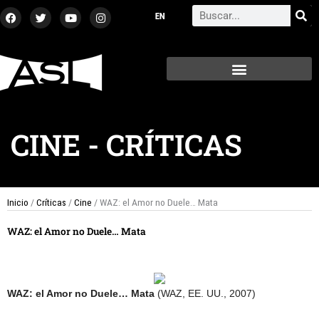
Ir
F
T
Y
I
Search
a
w
o
n
al
c
i
u
s
contenido
e
t
t
t
b
t
u
a
o
e
b
g
o
r
e
r
k
a
m
CINE
-
CRÍTICAS
Inicio
/
Críticas
/
Cine
/ WAZ: el Amor no Duele… Mata
WAZ: el Amor no Duele… Mata
WAZ: el Amor no Duele… Mata
(WAZ, EE. UU., 2007)