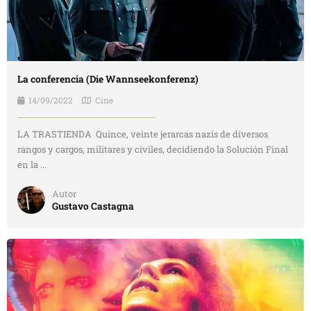
La conferencia (Die Wannseekonferenz)
14/09/2022
Cine
LA TRASTIENDA Quince, veinte jerarcas nazis de diversos
rangos y cargos, militares y civiles, decidiendo la Solución Final
en la ...
Autor
Gustavo Castagna