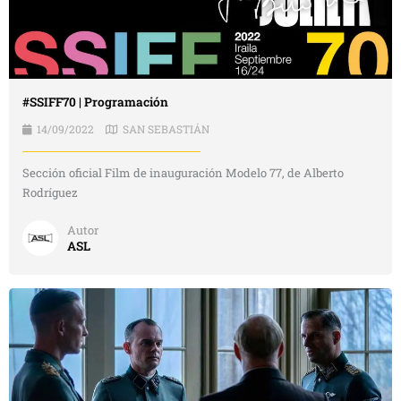
#SSIFF70 | Programación
14/09/2022
SAN SEBASTIÁN
Sección oficial Film de inauguración Modelo 77, de Alberto
Rodríguez
Autor
ASL