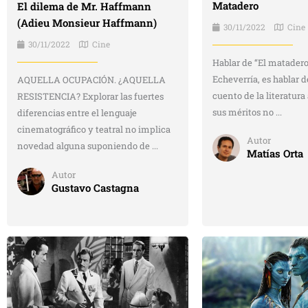
Matadero
El dilema de Mr. Haffmann
(Adieu Monsieur Haffmann)
30/11/2022
Cine
30/11/2022
Cine
Hablar de “El matadero
Echeverría, es hablar d
AQUELLA OCUPACIÓN. ¿AQUELLA
cuento de la literatura
RESISTENCIA? Explorar las fuertes
sus méritos no ...
diferencias entre el lenguaje
cinematográfico y teatral no implica
Autor
novedad alguna suponiendo de ...
Matías Orta
Autor
Gustavo Castagna