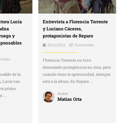
Entrevista a Florencia Torrente
ctora Lucía
y Luciano Cáceres,
adna
protagonistas de Reparo
ruega y
sponsables
23/11/2022
Entrevistas
vistas
Florencia Torrente no tuvo
demasiado protagónicos en cine, pero
cuando tiene la oportunidad, siempre
nsable de la
está a la altura. En Reparo ...
 Lucía van
era prima:
Autor
 ...
Matías Orta