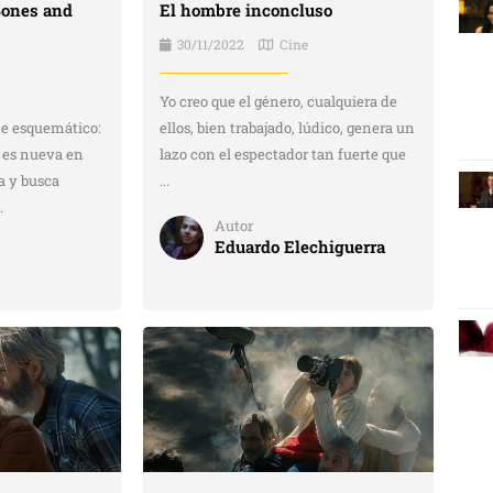
Bones and
El hombre inconcluso
30/11/2022
Cine
Yo creo que el género, cualquiera de
ce esquemático:
ellos, bien trabajado, lúdico, genera un
 es nueva en
lazo con el espectador tan fuerte que
a y busca
...
.
Autor
Eduardo Elechiguerra