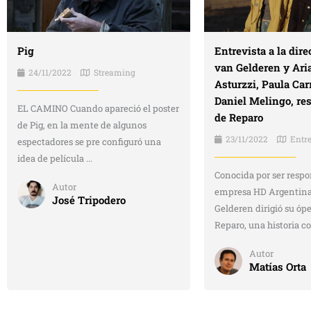
Pig
Entrevista a la dire
van Gelderen y Ari
24/11/2022
Streaming
Asturzzi, Paula Car
Daniel Melingo, re
EL CAMINO Cuando apareció el poster
de Reparo
de Pig, en la mente de algunos
23/11/2022
Entre
espectadores se pre configuró una
idea de película ...
Conocida por ser respo
Autor
empresa HD Argentina,
José Tripodero
Gelderen dirigió su óp
Reparo, una historia con
Autor
Matías Orta