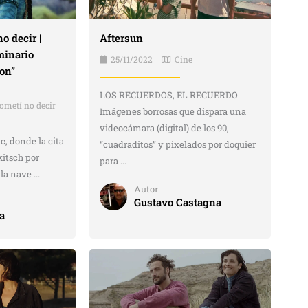
o decir |
Aftersun
minario
25/11/2022
Cine
on”
LOS RECUERDOS, EL RECUERDO
ometí no decir
Imágenes borrosas que dispara una
videocámara (digital) de los 90,
, donde la cita
“cuadraditos” y pixelados por doquier
kitsch por
para ...
a nave ...
Autor
Gustavo Castagna
a