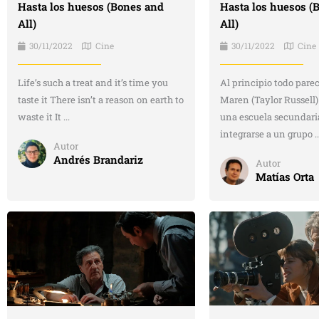
Hasta los huesos (Bones and
Hasta los huesos (
All)
All)
30/11/2022
Cine
30/11/2022
Cine
Life’s such a treat and it’s time you
Al principio todo pare
taste it There isn’t a reason on earth to
Maren (Taylor Russell)
waste it It ...
una escuela secundari
integrarse a un grupo ..
Autor
Andrés Brandariz
Autor
Matías Orta