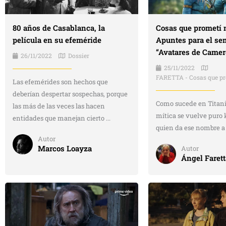
80 años de Casablanca, la
Cosas que prometí n
película en su efeméride
Apuntes para el se
“Avatares de Camer
26/11/2022
Dossier
25/11/2022
FARETTA - Cosas que pr
Las efemérides son hechos que
deberían despertar sospechas, porque
Como sucede en Titanic
las más de las veces las hacen
mítica se vuelve puro 
entidades que manejan cierto ...
quien da ese nombre a l
Autor
Marcos Loayza
Autor
Ángel Farett