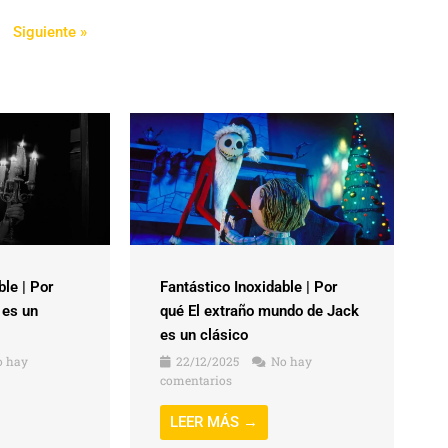
Siguiente »
ble | Por
Fantástico Inoxidable | Por
 es un
qué El extraño mundo de Jack
es un clásico
 hay
22/12/2025
No hay
comentarios
LEER MÁS →