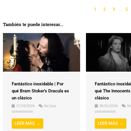
1
2
3
…
5
También te puede interesar...
Fantástico inoxidable | Por
Fantástico inoxida
qué Bram Stoker’s Dracula es
qué The Innocents
un clásico
clásico
17/05/2026
No hay
30/01/2026
No
comentarios
comentarios
LEER MÁS →
LEER MÁS →