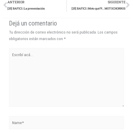
Prev
N
ANTERIOR
SIGUIENTE
[25] BAFICI | La presentación
[25] BAFICI | Moto qué?!!… MOTOCHORROS
Dejá un comentario
Tu dirección de correo electrónico no será publicada.
Los campos
obligatorios están marcados con
*
Escribí
acá...
Name*