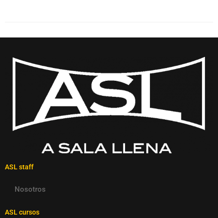
ASL staff
Nosotros
ASL cursos