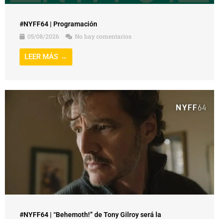
#NYFF64 | Programación
05/08/2026
No hay comentarios
LEER MÁS →
#NYFF64 | “Behemoth!” de Tony Gilroy será la