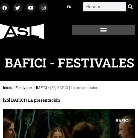
Ir
F
T
Y
I
Search
a
w
o
n
al
c
i
u
s
contenido
e
t
t
t
b
t
u
a
o
e
b
g
o
r
e
r
k
a
m
BAFICI
-
FESTIVALES
Inicio
/
Festivales
/
BAFICI
/ [25] BAFICI | La presentación
[25] BAFICI | La presentación