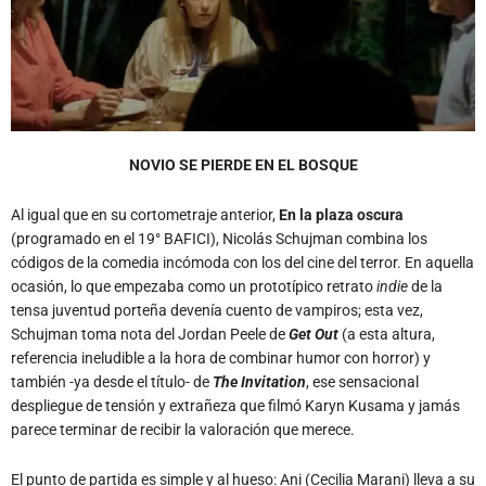
NOVIO SE PIERDE EN EL BOSQUE
Al igual que en su cortometraje anterior,
En la plaza oscura
(programado en el 19° BAFICI), Nicolás Schujman combina los
códigos de la comedia incómoda con los del cine del terror. En aquella
ocasión, lo que empezaba como un prototípico retrato
indie
de la
tensa juventud porteña devenía cuento de vampiros; esta vez,
Schujman toma nota del Jordan Peele de
Get Out
(a esta altura,
referencia ineludible a la hora de combinar humor con horror) y
también -ya desde el título- de
The Invitation
, ese sensacional
despliegue de tensión y extrañeza que filmó Karyn Kusama y jamás
parece terminar de recibir la valoración que merece.
El punto de partida es simple y al hueso: Ani (Cecilia Marani) lleva a su