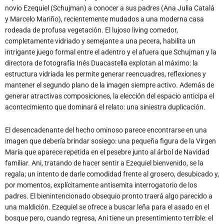
novio Ezequiel (Schujman) a conocer a sus padres (Ana Julia Catalá
y Marcelo Mariño), recientemente mudados a una moderna casa
rodeada de profusa vegetación. El lujoso living comedor,
completamente vidriado y semejante a una pecera, habilita un
intrigante juego formal entre el adentro y el afuera que Schujman y la
directora de fotografía Inés Duacastella explotan al máximo: la
estructura vidriada les permite generar reencuadres, reflexiones y
mantener el segundo plano de la imagen siempre activo. Además de
generar atractivas composiciones, la elección del espacio anticipa el
acontecimiento que dominará el relato: una siniestra duplicación.
El desencadenante del hecho ominoso parece encontrarse en una
imagen que debería brindar sosiego: una pequeña figura de la Virgen
María que aparece repetida en el pesebre junto al árbol de Navidad
familiar. Ani, tratando de hacer sentir a Ezequiel bienvenido, se la
regala; un intento de darle comodidad frente al grosero, desubicado y,
por momentos, explícitamente antisemita interrogatorio de los
padres. El bienintencionado obsequio pronto traerá algo parecido a
una maldición. Ezequiel se ofrece a buscar leña para el asado en el
bosque pero, cuando regresa, Ani tiene un presentimiento terrible: el