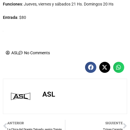
Funciones
: Jueves, viernes y sábados 21 Hs. Domingos 20 Hs
Entrada
: $80
ASL
No Comments
ASL
Prev
N
ANTERIOR
SIGUIENTE
La Chica del Dragón Tatuado, según Tomás Maito
Tripas Corazón