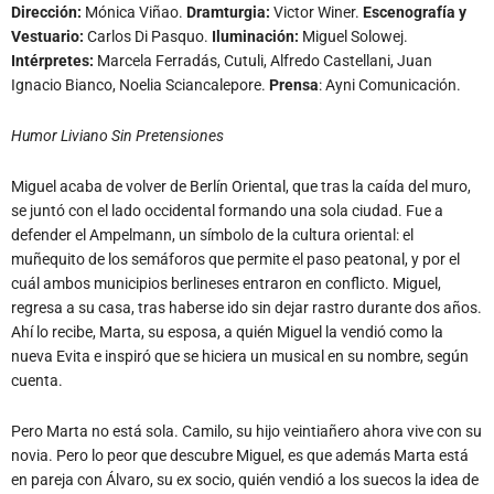
Dirección:
Mónica Viñao.
Dramturgia:
Victor Winer.
Escenografía y
Vestuario:
Carlos Di Pasquo.
Iluminación:
Miguel Solowej.
Intérpretes:
Marcela Ferradás, Cutuli, Alfredo Castellani, Juan
Ignacio Bianco, Noelia Sciancalepore.
Prensa
: Ayni Comunicación.
Humor Liviano Sin Pretensiones
Miguel acaba de volver de Berlín Oriental, que tras la caída del muro,
se juntó con el lado occidental formando una sola ciudad. Fue a
defender el Ampelmann, un símbolo de la cultura oriental: el
muñequito de los semáforos que permite el paso peatonal, y por el
cuál ambos municipios berlineses entraron en conflicto. Miguel,
regresa a su casa, tras haberse ido sin dejar rastro durante dos años.
Ahí lo recibe, Marta, su esposa, a quién Miguel la vendió como la
nueva Evita e inspiró que se hiciera un musical en su nombre, según
cuenta.
Pero Marta no está sola. Camilo, su hijo veintiañero ahora vive con su
novia. Pero lo peor que descubre Miguel, es que además Marta está
en pareja con Álvaro, su ex socio, quién vendió a los suecos la idea de