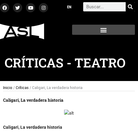
Ir
F
T
Y
I
Search
a
w
o
n
al
c
i
u
s
contenido
e
t
t
t
b
t
u
a
o
e
b
g
o
r
e
r
k
a
m
CRÍTICAS
-
TEATRO
Inicio
/
Críticas
/ Caligari, La verdadera historia
Caligari, La verdadera historia
Caligari, La verdadera historia