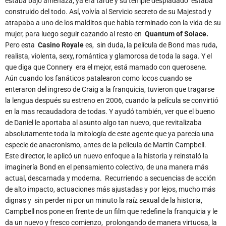
estaba bajo amenaza, ya era tarde y su temple despiadado estaba
construido del todo. Así, volvía al Servicio secreto de su Majestad y
atrapaba a uno de los malditos que había terminado con la vida de su
mujer, para luego seguir cazando al resto en
Quantum of Solace.
Pero esta
Casino Royale
es, sin duda, la película de Bond mas ruda,
realista, violenta, sexy, romántica y glamorosa de toda la saga. Y el
que diga que Connery era el mejor, está mamado con querosene.
Aún cuando los fanáticos patalearon como locos cuando se
enteraron del ingreso de Craig a la franquicia, tuvieron que tragarse
la lengua después su estreno en 2006, cuando la película se convirtió
en la mas recaudadora de todas. Y ayudó también, ver que el bueno
de Daniel le aportaba al asunto algo tan nuevo, que revitalizaba
absolutamente toda la mitología de este agente que ya parecía una
especie de anacronismo, antes de la película de Martin Campbell.
Este director, le aplicó un nuevo enfoque a la historia y reinstaló la
imaginería Bond en el pensamiento colectivo, de una manera más
actual, descarnada y moderna. Recurriendo a secuencias de acción
de alto impacto, actuaciones más ajustadas y por lejos, mucho más
dignas y sin perder ni por un minuto la raíz sexual de la historia,
Campbell nos pone en frente de un film que redefine la franquicia y le
da un nuevo y fresco comienzo, prolongando de manera virtuosa, la