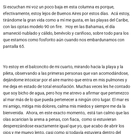
Si escuchan mi voz un poco baja en esta columna es porque,
efectivamente, estoy lejos de Buenos Aires por estos días. Acá estoy,
tirándome la gran vida como a mí me gusta, en las playas del Caribe,
con las ojotas modelo 90 on fire. Hoy en las Bahamas, el día
amaneció nublado y cálido, benévolo y cariñoso, sobre todo para los
que estamos como fosforito aún cuando nos embardunamos con
pantalla 65.
Yo estoy en el balconcito de mi cuarto, mirando hacia la playa y la
pileta, observando a las primeras personas que van acomodándose,
dejándome intoxicar por el aire marino que entra en mis pulmones y
me deja en estado de total ensoñación. Muchas veces les he contado
que soy bicho de agua, pero hoy me atrevo a afirmar que pertenezco
al mar más de lo que pueda pertenecer a ningún otro lugar. El mar es
mi amigo, mitiga mis dolores, calma mis miedos y siempre me da la
bienvenida. Ahora, en este exacto momento, está tan calmo que las
olas acarician la arena a penas, con fiaca, como si estuvieran
desperezándose exactamente igual que yo, que acabo de abrir los
ojos y me muevo lento, casi como si todavía estuviera dentro del