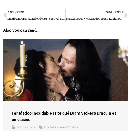
Prev
N
ANTERIOR
SIGUIENTE
Mexico: El Gran Ganador del 65° Festival de Cine de Cannes
Blancanieves y el Cazador, según Luciano Mariconda
Also you can read...
Fantástico inoxidable | Por qué Bram Stoker’s Dracula es
un clásico
17/05/2026
No hay comentarios