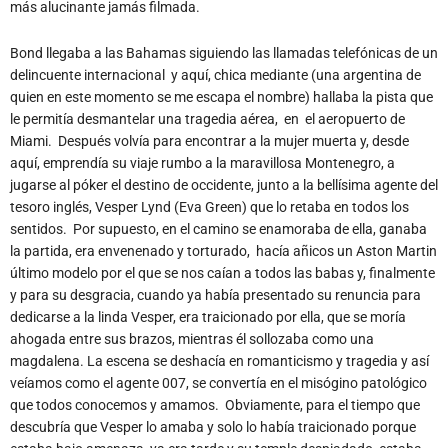
más alucinante jamás filmada.
Bond llegaba a las Bahamas siguiendo las llamadas telefónicas de un
delincuente internacional y aquí, chica mediante (una argentina de
quien en este momento se me escapa el nombre) hallaba la pista que
le permitía desmantelar una tragedia aérea, en el aeropuerto de
Miami. Después volvía para encontrar a la mujer muerta y, desde
aquí, emprendía su viaje rumbo a la maravillosa Montenegro, a
jugarse al póker el destino de occidente, junto a la bellísima agente del
tesoro inglés, Vesper Lynd (Eva Green) que lo retaba en todos los
sentidos. Por supuesto, en el camino se enamoraba de ella, ganaba
la partida, era envenenado y torturado, hacía añicos un Aston Martin
último modelo por el que se nos caían a todos las babas y, finalmente
y para su desgracia, cuando ya había presentado su renuncia para
dedicarse a la linda Vesper, era traicionado por ella, que se moría
ahogada entre sus brazos, mientras él sollozaba como una
magdalena. La escena se deshacía en romanticismo y tragedia y así
veíamos como el agente 007, se convertía en el misógino patológico
que todos conocemos y amamos. Obviamente, para el tiempo que
descubría que Vesper lo amaba y solo lo había traicionado porque