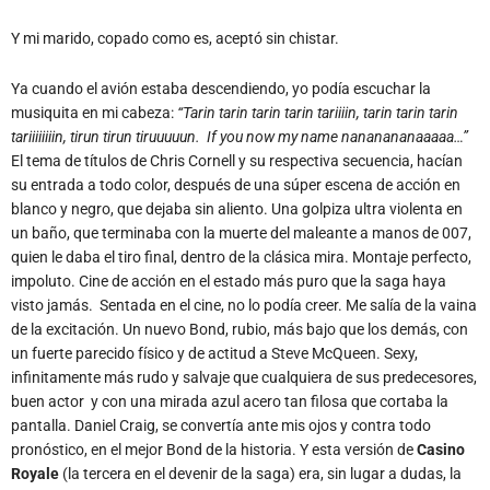
Y mi marido, copado como es, aceptó sin chistar.
Ya cuando el avión estaba descendiendo, yo podía escuchar la
musiquita en mi cabeza:
“Tarin tarin tarin tarin tariiiin, tarin tarin tarin
tariiiiiiiin, tirun tirun tiruuuuun. If you now my name nananananaaaaa…”
El tema de títulos de Chris Cornell y su respectiva secuencia, hacían
su entrada a todo color, después de una súper escena de acción en
blanco y negro, que dejaba sin aliento. Una golpiza ultra violenta en
un baño, que terminaba con la muerte del maleante a manos de 007,
quien le daba el tiro final, dentro de la clásica mira. Montaje perfecto,
impoluto. Cine de acción en el estado más puro que la saga haya
visto jamás. Sentada en el cine, no lo podía creer. Me salía de la vaina
de la excitación. Un nuevo Bond, rubio, más bajo que los demás, con
un fuerte parecido físico y de actitud a Steve McQueen. Sexy,
infinitamente más rudo y salvaje que cualquiera de sus predecesores,
buen actor y con una mirada azul acero tan filosa que cortaba la
pantalla. Daniel Craig, se convertía ante mis ojos y contra todo
pronóstico, en el mejor Bond de la historia. Y esta versión de
Casino
Royale
(la tercera en el devenir de la saga) era, sin lugar a dudas, la