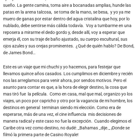
sueño. La gente camina, toma aire a bocanadas amplias, hunde las
patas en la arena talcosa, se toma de la mano, se besa, y yo ya me
muero de ganas por estar dentro del agua cristalina que hoy, por lo
nublado, debe sentirse más cálida todavía. Voy a tumbarme en una
reposera a mirarme el dedo gordo y, desde allí, voy a esperar que
emerja él, con su traje de baño ajustado, su cuerpo escultural, sus
ojos azules y sus orejas prominentes. ¿Qué de quién hablo? De Bond,
de James Bond…
Este es un viaje que mi chuchi y yo hacemos, para festejar que
llevamos quince años casados. Los cumplimos en diciembre y recién
nos las arreglamos para venir ahora, por sendos motivos. Pero el
asunto para contar es que, a la hora de elegir destino, la cosa que
mas tiró fue la película. Como en casa, mal que mal, organizo yo los
viajes, un poco por capricho y otro por la vagancia de mi hombre, los
destinos en general terminan siendo mi elección. Como era de
esperarse, más de una vez, el cine influencia mis decisiones de
manera radical y este caso no fue la excepción. Cuando elegimos el
Caribe otra vez como destino, no dudé: _Bahamas _dije._ ¡Donde se
filmó la primera parte de Casino Royale!