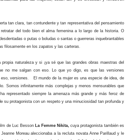
erta tan clara, tan contundente y tan representativa del pensamiento
tratar del todo bien el alma femenina a lo largo de la historia. O
desdentadas o putas o boludas o santas o guerreras inquebrantables
s filosamente en los zapatos y las carteras.
a propia naturaleza y si ¡ya sé que las grandes obras maestras del
ue no me salgan con eso. Lo que yo digo, es que las versiones
 eso, versiones.
El mundo de la mujer es una especie de idea, de
sueño. Somos infinitamente más complejas y menos mensurables que
 y ha representado siempre la amenaza más grande y más feroz de
de su protagonista con un respeto y una minuciosidad tan profunda y
 film de Luc Besson
La Femme
Nikita,
cuya protagonista también es
 Jeanne Moreau aleccionaba a la recluta novata Anne Parillaud y le