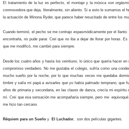
El tratamiento de la luz es perfecto, el montaje y la música son orgásmi
conmovedora que deja, literalmente, sin aliento. Si a esto le sumamos el 
la actuación de Winona Ryder, que parece haber resucitado de entre los mue
Cuando terminó, el pecho se me contrajo espasmódicamente por el llanto. Yo 
encontrarla, no pude parar. Creí que no iba a dejar de llorar por horas. Es t
que me modificó, me cambió para siempre.
Desde los cuatro años y hasta los veintiuno, lo único que quería hacer en 
compromiso verdadero. No me gustaba el colegio, sufría como una conden
mucho sueño por la noche, por lo que muchas veces me quedaba dormida
timbre y salía mi papá a avisarles que yo había palmado temprano, que fue
años de primaria y secundaria, en las clases de danza, crecía mi espírit
mí. Creí que esa sensación me acompañaría siempre, pero me
equivoqué.
me hizo tan cercano.
Réquiem para un Sueño
y
El Luchador
,
son dos películas gigantes.