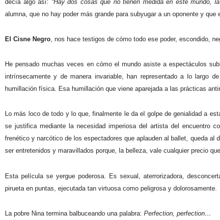
decía algo así:
“Hay dos cosas que no tienen medida en este mundo, la 
alumna, que no hay poder más grande para subyugar a un oponente y que ell
El Cisne Negro
, nos hace testigos de cómo todo ese poder, escondido, ne
He pensado muchas veces en cómo el mundo asiste a espectáculos sublim
intrínsecamente y de manera invariable, han representado a lo largo de 
humillación física. Esa humillación que viene aparejada a las prácticas anti
Lo más loco de todo y lo que, finalmente le da el golpe de genialidad a est
se justifica mediante la necesidad imperiosa del artista del encuentro co
frenético y narcótico de los espectadores que aplauden al ballet, queda 
ser entretenidos y maravillados porque, la belleza, vale cualquier precio qu
Esta película se yergue poderosa. Es sexual, aterrorizadora, desconcer
pirueta en puntas, ejecutada tan virtuosa como peligrosa y dolorosamente.
La pobre Nina
termina balbuceando una palabra:
Perfection, perfection…