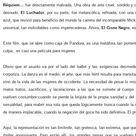
Réquiem…
fue directamente malvada. Una obra de arte cruel, sórdido y
desnudo.
El Luchador
, por su parte, fue melancólica, refinada, con una 
azul, que revivió para beneficio del mundo la carrera del incomparable Mic
universal, tan inolvidables como imperecederas. Ahora,
El Cisne Negro
, e
Este film, que se abre como caja de Pandora, es una metáfora tan portent
culpa,
es casi una película para mujeres.
Obvio que el asunto va por el lado del ballet y las exigencias desmedi
corporiza. La danza es el medio, el arte, que más fértil resulta para trans
vino de la vida de las mujeres de occidente. La necesidad de pesar lo mi
malos tratos, sacrificios, y laceraciones a las que se somete al cuerpo 
vuelven costumbre cuando se pierde la brújula de la propia sanidad y del 
sexualidad, para reabrir esa ruta que queda lógicamente trunca cuando la 
de manera implacable, cuando la negación del goce ha sido definitiva. El pr
Aquí, la representación es tan limítrofe, tan grotesca, tan extrema, que qu
thriller apasionante. Pero están allí, los grandes temas que se vuelven