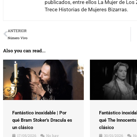
publicados, entre ellos La Mujer de Los
Trece Historias de Mujeres Bizarras.
Prev
ANTERIOR
Número Vivo
Also you can read...
Fantástico inoxidable | Por
Fantástico inoxida
qué Bram Stoker’s Dracula es
qué The Innocents
un clásico
clásico
17/05/2026
No hay
30/01/2026
No