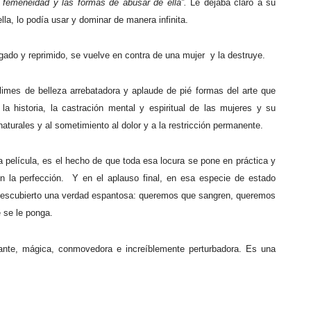
femeneidad y las formas de abusar de ella”.
Le dejaba claro a su
a, lo podía usar y dominar de manera infinita.
gado y reprimido, se vuelve en contra de una mujer
y la destruye.
es de belleza arrebatadora y aplaude de pié formas del arte que
la historia, la castración mental y espiritual de las mujeres y su
naturales y al sometimiento al dolor y a la restricción permanente.
a película, es el hecho de que toda esa locura se pone en práctica y
n la perfección.
Y en el aplauso final, en esa especie de estado
al descubierto una verdad espantosa: queremos que sangren, queremos
e se le ponga.
tante, mágica, conmovedora e increíblemente perturbadora. Es una