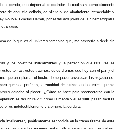
 desesperado, que dejaba al espectador de rodillas y completamente
nota de angustia callada, de silencio, de abatimiento irremediable y
key Rourke. Gracias Darren, por estas dos joyas de la cinematografía
s otra cosa.
osa de lo que es el universo femenino que, me atrevería a decir sin
das y los objetivos inalcanzables y la perfección que rara vez se
itar estos temas, estos traumas, estos dramas que hoy son el pan y el
smo que una pluma, el hecho de no poder envejecer, las vejaciones,
para que sea perfecto, la cantidad de rutinas antinaturales que se
propio derecho al placer.
¿Cómo se hace para reconectarse con la
represión es tan brutal? Y cómo la mente y el espíritu pasan factura
ecio, es indefectiblemente y siempre, la cordura.
eda inteligente y poéticamente escondida en la trama tirante de este
 fantasmas para las mujeres, están allí y se enroscan y revuelven