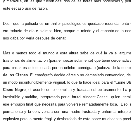
y maravilla, en las que fueron casi dos de las horas más poderosas y pe
este escaso uso de razón.
Decir que la película es un thriller psicológico es quedarse redondamente 
era todavía de día e hicimos bien, porque el miedo y el espanto de la n
nos daba por verla después de cenar.
Mas o menos todo el mundo a esta altura sabe de qué la va el argumen
trastornos de alimentación (para empezar solamente) que tiene cercenada 
para bailar, es seleccionada por un célebre coreógrafo (cabeza de la com
de los Cisnes
. El coreógrafo decide dárselo no demasiado convencido, de
un modo inconfundiblemente virginal, lo que la hace ideal para el “Cisne Bl
Cisne Negro
, el asunto se le complica y fracasa estrepitosamente
.
La p
irresistible y maldito, interpretado por el brutal Vincent Cassel, quien lite
ese empujón final que necesita para volverse rematadamente loca.
Eso, 
permanente y la convivencia con una madre frustrada y enferma, interpre
explosivo para la mente frágil y desbordada de esta pobre muchachita prec