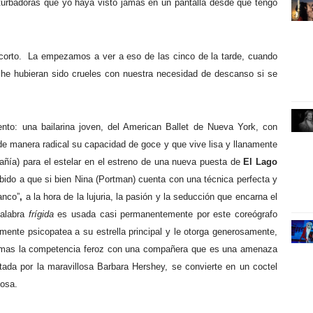
rturbadoras que yo haya visto jamás en un pantalla desde que tengo
corto.
La empezamos a ver a eso de las cinco de la tarde, cuando
oche hubieran sido crueles con nuestra necesidad de descanso si se
to: una bailarina joven, del American Ballet de Nueva York, con
de manera radical su capacidad de goce y que vive lisa y llanamente
pañía) para el estelar en el estreno de una nueva puesta de
El Lago
bido a que si bien Nina
(Portman) cuenta con una técnica perfecta y
anco”
,
a la hora de la lujuria, la pasión y la seducción que encarna el
alabra
frígida
es usada casi permanentemente por este coreógrafo
ralmente psicopatea a su estrella principal y le otorga generosamente,
mas la competencia feroz con una compañera que es una amenaza
tada por la maravillosa Barbara Hershey, se convierte en un coctel
iosa.