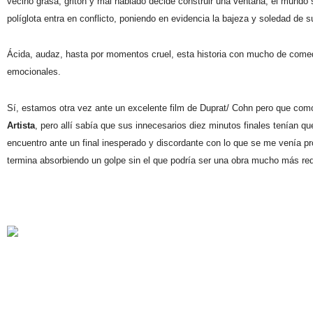
vecino grasa, gritón y mal hablado decide construir una ventana, el mundo
políglota entra en conflicto, poniendo en evidencia la bajeza y soledad de s
Ácida, audaz, hasta por momentos cruel, esta historia con mucho de comed
emocionales.
Sí, estamos otra vez ante un excelente film de Duprat/ Cohn pero que como
Artista
, pero allí sabía que sus innecesarios diez minutos finales tenían 
encuentro ante un final inesperado y discordante con lo que se me venía pr
termina absorbiendo un golpe sin el que podría ser una obra mucho más re