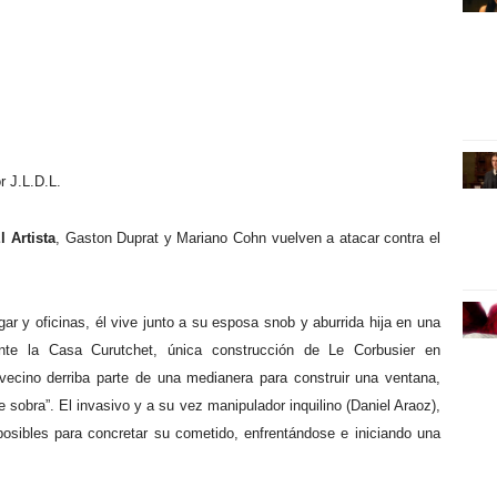
r J.L.D.L.
l Artista
, Gaston Duprat y Mariano Cohn vuelven a atacar contra el
ar y oficinas, él vive junto a su esposa snob y aburrida hija en una
nte la Casa Curutchet, única construcción de Le Corbusier en
vecino derriba parte de una medianera para construir una ventana,
 sobra”. El invasivo y a su vez manipulador inquilino (Daniel Araoz),
posibles para concretar su cometido, enfrentándose e iniciando una