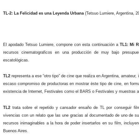
TL-2: La Felicidad es una Leyenda Urbana
(Tetsuo Lumiere, Argentina, 20
El apodado Tetsuo Lumiere, compone con esta continuación a
TL1: Mi R
recursos cinematograficos en una producción de muy bajo presupuest
escatològicas.
TL2
representa a ese “otro tipo” de cine que realiza en Argentina, amateur, i
escaso compromiso de productoras en mostrar èste tipo de cine, en forma
existencia de Internet, Festivales como el BARS o Festivales y muestras al
TL2
trata sobre el repetido y cansador ensaño de TL por conseguir filma
vivencias con un relato que las une gracias al documentado de uno de su
recursos inimaginables a la hora de poder insertarlos en su film, inclu
Buenos Aires.