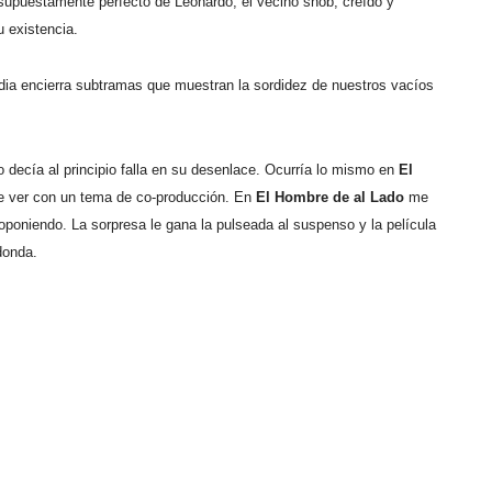
 supuestamente perfecto de Leonardo, el vecino snob, creído y
u existencia.
ia encierra subtramas que muestran la sordidez de nuestros vacíos
 decía al principio falla en su desenlace. Ocurría lo mismo en
El
que ver con un tema de co-producción. En
El Hombre de al Lado
me
oponiendo. La sorpresa le gana la pulseada al suspenso y la película
donda.