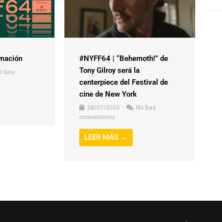
mación
#NYFF64 | “Behemoth!” de
Tony Gilroy será la
o hay
centerpiece del Festival de
cine de New York
28/07/2026
No hay
comentarios
LEER MÁS →