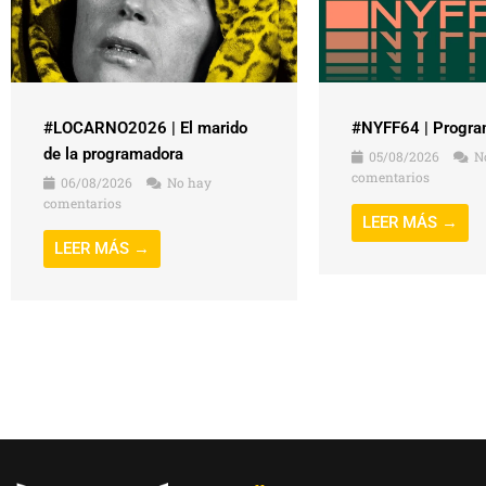
#NYFF64 | Progra
#LOCARNO2026 | El marido
de la programadora
05/08/2026
N
comentarios
06/08/2026
No hay
comentarios
LEER MÁS →
LEER MÁS →