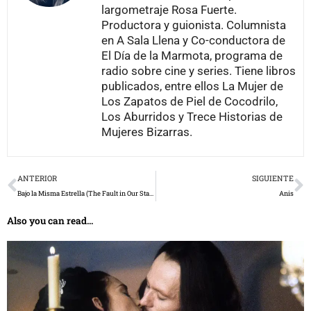
largometraje Rosa Fuerte.
Productora y guionista. Columnista
en A Sala Llena y Co-conductora de
El Día de la Marmota, programa de
radio sobre cine y series. Tiene libros
publicados, entre ellos La Mujer de
Los Zapatos de Piel de Cocodrilo,
Los Aburridos y Trece Historias de
Mujeres Bizarras.
Prev
N
ANTERIOR
SIGUIENTE
Bajo la Misma Estrella (The Fault in Our Stars)
Anis
Also you can read...