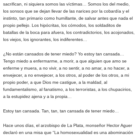
sacrifican, ni siquiera somos las víctimas… Somos los del medio,
los sonsos que se dejan llevar de las narices por la cobardía y el
instinto, tan primario como humillante, de salvar antes que nada el
propio pellejo. Los hipócritas, los cómodos, los soldaditos de
batallas de la boca para afuera, los contradictorios, los acojonados,
los viejos, los ignorantes, los indiferentes…
¿No están cansados de tener miedo? Yo estoy tan cansada…
Tengo miedo a enfermarme, a morir, a que alguien que amo se
enferme y muera, a no vivir, a no sentir, a no amar, a no hacer, a
envejecer, a no envejecer, a los otros, al poder de los otros, a mi
propio poder, a que Dios me castigue, a la maldad, al
fundamentalismo, al fanatismo, a los terroristas, a los chupacirios,
a la estupidez ajena y a la propia…
Estoy tan cansada. Tan, tan, tan cansada de tener miedo…
Hace unos días, el arzobispo de La Plata, monseñor Hector Aguer
declaró en una misa que “La homosexualidad es una abominación