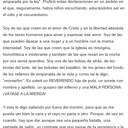
amparada por la ley”. Profirió estas declaraciones en un ámbito en
el que, seguramente, había niños escuchando, educándolos así en
el odio y el oscurantismo.
Soy de las que creen en el amor de Cristo y en la libertad absoluta
de los seres humanos para amar y expresar ese amor. Soy de las
que pueden desear a una mujer y a un hombre con la misma
intensidad. Soy de las que creen que la Iglesia es misógina,
homofóbica e intolerante y también de las que rezan en la noche
por sus seres queridos. Soy una de las bobas de atrás, de las
tontas del bote, de las boludas del batallón, de los grises del fondo,
de los rellenos de empanada de la vida y, como tal le digo,
“monseñor”: Es usted un REVERENDO hijo de puta, un sorete con
nombre y apellido, un gusano del infierno y una MALA PERSONA.
¡VÁYASE A LA MIERDA!
Y esto lo digo saltando por fuera del montón, para que se me
pueda ver bien la cara y el rayo no parta a otro. Porque, de vez en
cuando, hay que dar aunque sea una pequeña batalla, una
patriada de salón, un combate que nos saque de la vergüenza y la