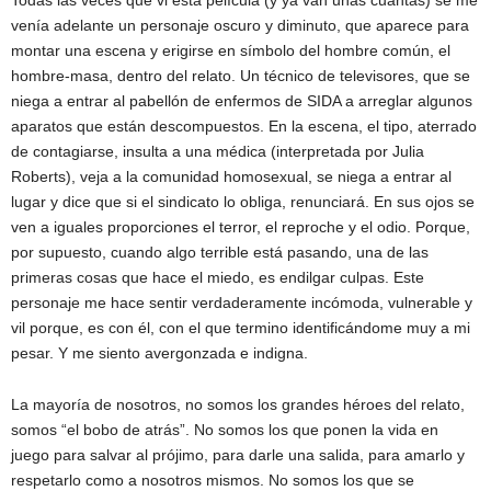
Todas las veces que vi esta película (y ya van unas cuantas) se me
venía adelante un personaje oscuro y diminuto, que aparece para
montar una escena y erigirse en símbolo del hombre común, el
hombre-masa, dentro del relato. Un técnico de televisores, que se
niega a entrar al pabellón de enfermos de SIDA a arreglar algunos
aparatos que están descompuestos. En la escena, el tipo, aterrado
de contagiarse, insulta a una médica (interpretada por Julia
Roberts), veja a la comunidad homosexual, se niega a entrar al
lugar y dice que si el sindicato lo obliga, renunciará. En sus ojos se
ven a iguales proporciones el terror, el reproche y el odio. Porque,
por supuesto, cuando algo terrible está pasando, una de las
primeras cosas que hace el miedo, es endilgar culpas. Este
personaje me hace sentir verdaderamente incómoda, vulnerable y
vil porque, es con él, con el que termino identificándome muy a mi
pesar. Y me siento avergonzada e indigna.
La mayoría de nosotros, no somos los grandes héroes del relato,
somos “el bobo de atrás”. No somos los que ponen la vida en
juego para salvar al prójimo, para darle una salida, para amarlo y
respetarlo como a nosotros mismos. No somos los que se