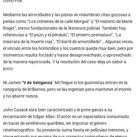
como Poe.
Mediante las atrocidades y las pistas se vislumbran citas gozosas a
perlas como “Los crímenes de la calle Morgue” y “El misterio de Marie
Roget”, textos fundacionales de la literatura policial. También hay
referencias a “El pozo y el péndulo”, “El entierro prematuro”, “La
máscara de la muerte roja”, “El barril de amontillado”… Algunas veces,
el vínculo entre los homicidios y los cuentos queda muy bien, pero por
momentos resulta forzado y hasta desaprovechado, o aprovechado
de la manera equivocada. Y la resolución del caso deja un sabor a
poco.
Ni James “
V de Venganza
” McTeigue ni los guionistas entran en la
categoría de Brillantes, pero se las ingenian para mantener el interés
y no aburrir nunca.
John Cusack está bien caracterizado y le pone ganas a su
encarnación de Edgar Allan. El actor es un especialista consumado
en hacer de antihéroes queribles, sin importar el género
cinematográfico. Su presencia suma hasta en películas menores, y
sigue estando por encima de sus correctos compañeros de elenco.