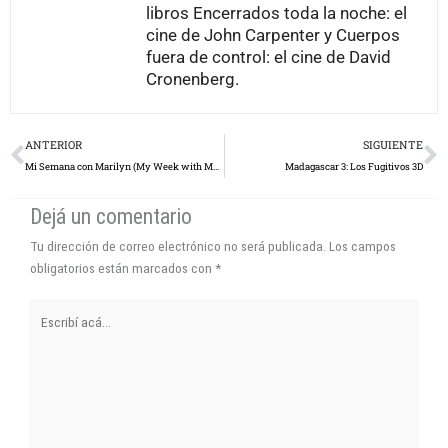
libros Encerrados toda la noche: el
cine de John Carpenter y Cuerpos
fuera de control: el cine de David
Cronenberg.
Prev
N
ANTERIOR
SIGUIENTE
Mi Semana con Marilyn (My Week with Marilyn), según Tomás Maito
Madagascar 3: Los Fugitivos 3D
Dejá un comentario
Tu dirección de correo electrónico no será publicada.
Los campos
obligatorios están marcados con
*
Escribí
acá...