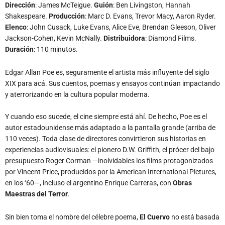
Dirección
: James McTeigue.
Guión
: Ben Livingston, Hannah
Shakespeare.
Producción
: Marc D. Evans, Trevor Macy, Aaron Ryder.
Elenco
: John Cusack, Luke Evans, Alice Eve, Brendan Gleeson, Oliver
Jackson-Cohen, Kevin McNally.
Distribuidora
: Diamond Films.
Duración
: 110 minutos.
Edgar Allan Poe es, seguramente el artista más influyente del siglo
XIX para acá. Sus cuentos, poemas y ensayos continúan impactando
y aterrorizando en la cultura popular moderna.
Y cuando eso sucede, el cine siempre está ahí. De hecho, Poe es el
autor estadounidense más adaptado a la pantalla grande (arriba de
110 veces). Toda clase de directores convirtieron sus historias en
experiencias audiovisuales: el pionero D.W. Griffith, el prócer del bajo
presupuesto Roger Corman —inolvidables los films protagonizados
por Vincent Price, producidos por la American International Pictures,
en los ‘60—, incluso el argentino Enrique Carreras, con
Obras
Maestras del Terror
.
Sin bien toma el nombre del célebre poema,
El Cuervo
no está basada