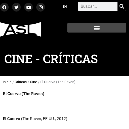
Ir
F
T
Y
I
Search
a
w
o
n
al
c
i
u
s
contenido
e
t
t
t
b
t
u
a
o
e
b
g
o
r
e
r
k
a
m
CINE
-
CRÍTICAS
Inicio
/
Críticas
/
Cine
/ El Cuervo (The Raven)
El Cuervo (The Raven)
El Cuervo
(The Raven, EE.UU., 2012)