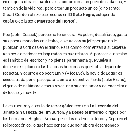
en ninguna obra en particular… aunque toma un poco de cada una, y
también de la vida real, para crear un producto único (o no tanto:
Stuart Gordon utilizó ese recurso en
El Gato Negro
, estupendo
capítulo de la serie
Maestros del Horror
).
Poe (John Cusack) parece no tener cura. Es pobre, desaliñado, gasta
sus pocas monedas en alcohol, discute con su jefe porque no le
publican las críticas en el diario. Para colmo, comienzan a sucederse
una serie de crímenes inspirados en sus relatos. Al parecer, el asesino
es fanático del escritor, y no piensa parar hasta que vuelva a
dedicarle su pluma a las historias horrorosas que había dejado de
redactar. Y ocurre algo peor: Emily (Alice Eve), la novia de Edgar, es
secuestrada por el psicópata. Junto al detective Fields (Luke Evans),
el genio de Baltimore deberá rescatar a su gran amor y detener el raid
de locura y muerte.
La estructura y el estilo de terror gótico remite a
La Leyenda del
Jinete Sin Cabeza
, de Tim Burton, y a
Desde el Infierno
, dirigida por
los hermanos Hughes. Ambas películas tuvieron a Johnny Depp en el
rol protagónico, lo que hace pensar que no hubiera desentonado