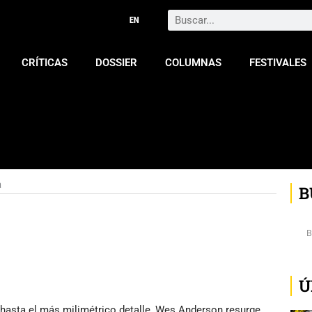
Search
CRÍTICAS
DOSSIER
COLUMNAS
FESTIVALES
a
B
Ú
hasta el más milimétrico detalle, Wes Anderson resurge