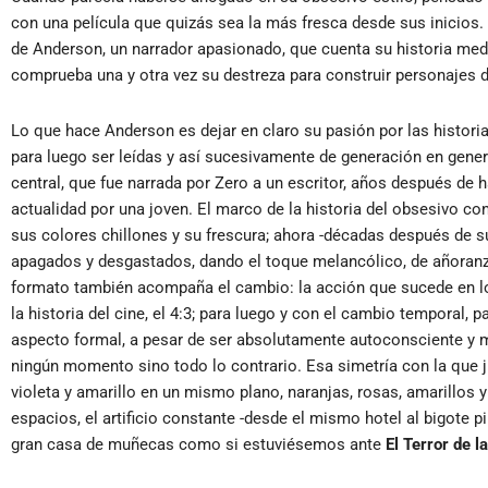
con una película que quizás sea la más fresca desde sus inicios. 
de Anderson, un narrador apasionado, que cuenta su historia med
comprueba una y otra vez su destreza para construir personajes d
Lo que hace Anderson es dejar en claro su pasión por las historias
para luego ser leídas y así sucesivamente de generación en genera
central, que fue narrada por Zero a un escritor, años después de h
actualidad por una joven. El marco de la historia del obsesivo c
sus colores chillones y su frescura; ahora -décadas después de s
apagados y desgastados, dando el toque melancólico, de añoranza 
formato también acompaña el cambio: la acción que sucede en los
la historia del cine, el 4:3; para luego y con el cambio temporal
aspecto formal, a pesar de ser absolutamente autoconsciente y 
ningún momento sino todo lo contrario. Esa simetría con la que j
violeta y amarillo en un mismo plano, naranjas, rosas, amarillos y
espacios, el artificio constante -desde el mismo hotel al bigote 
gran casa de muñecas como si estuviésemos ante
El Terror de l