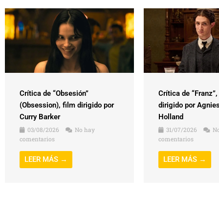
Crítica de “Obsesión”
Crítica de “Franz”,
(Obsession), film dirigido por
dirigido por Agnie
Curry Barker
Holland
03/08/2026
No hay
31/07/2026
No
comentarios
comentarios
LEER MÁS →
LEER MÁS →