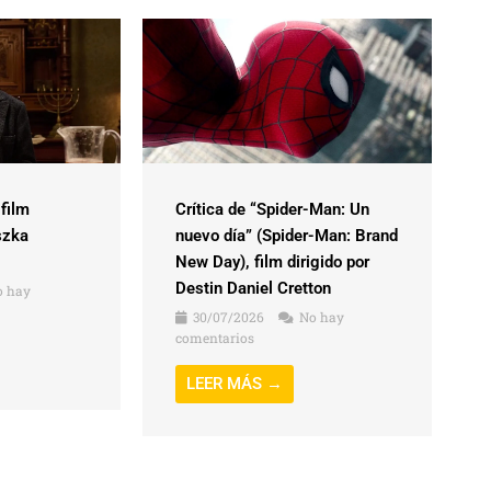
 film
Crítica de “Spider-Man: Un
szka
nuevo día” (Spider-Man: Brand
New Day), film dirigido por
Destin Daniel Cretton
 hay
30/07/2026
No hay
comentarios
LEER MÁS →