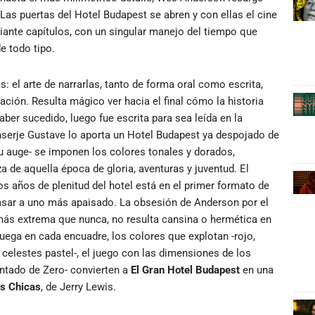
Las puertas del Hotel Budapest se abren y con ellas el cine
iante capítulos, con un singular manejo del tiempo que
e todo tipo.
: el arte de narrarlas, tanto de forma oral como escrita,
ción. Resulta mágico ver hacia el final cómo la historia
aber sucedido, luego fue escrita para sea leída en la
onserje Gustave lo aporta un Hotel Budapest ya despojado de
u auge- se imponen los colores tonales y dorados,
de aquella época de gloria, aventuras y juventud. El
 años de plenitud del hotel está en el primer formato de
, pasar a uno más apaisado. La obsesión de Anderson por el
más extrema que nunca, no resulta cansina o hermética en
uega en cada encuadre, los colores que explotan -rojo,
 celestes pastel-, el juego con las dimensiones de los
pintado de Zero- convierten a
El Gran
Hotel Budapest
en una
as Chicas
, de Jerry Lewis.