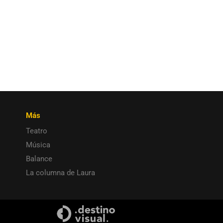
Más
Teatro
Música
Balance
La columna de Laura