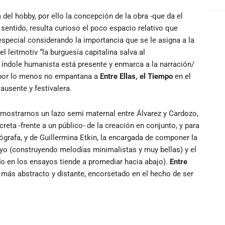
del hobby, por ello la concepción de la obra -que da el
e sentido, resulta curioso el poco espacio relativo que
especial considerando la importancia que se le asigna a la
el leitmotiv “la burguesía capitalina salva al
 índole humanista está presente y enmarca a la narración/
, por lo menos no empantana a
Entre Ellas, el Tiempo
en el
ausente y festivalera.
ra mostrarnos un lazo semi maternal entre Álvarez y Cardozo,
reta -frente a un público- de la creación en conjunto, y para
eógrafa, y de Guillermina Etkin, la encargada de componer la
suyo (construyendo melodías minimalistas y muy bellas) y el
do en los ensayos tiende a promediar hacia abajo).
Entre
más abstracto y distante, encorsetado en el hecho de ser