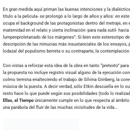
En gran medida aquí priman las buenas intenciones y la dialéctica 
título a la película- se prolongó a lo largo de años y años: en est
ocupa el background de las protagonistas dentro del metraje, en 
maternidad en el relato y cierta inclinación -para nada sutil- hacia 
lumpenproletariado de los márgenes”. Si bien este estereotipo de
descripción de las minucias más insustanciales de los ensayos
lodazal del populismo berreta o su contraparte, la contemplación 
Con vistas a reforzar esta idea de la obra en tanto “pretexto” pa
la propuesta no incluye registro visual alguno de la ejecución conc
colmo termina enalteciendo el trabajo de Silvina Grinberg, la cor
música de la puesta. A decir verdad, sólo Etkin descuella en lo 
resto hace lo que puede según sus posibilidades (todo lo realiza
Ellas, el Tiempo
únicamente cumple en lo que respecta al ámbito 
una parábola del fluir de las muchas vicisitudes de la vida…