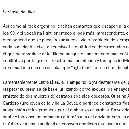
Parábola del fluir.
Así como al rock argentino le faltan cantantes que escapen a la 
los 90, y el vocalista light, orientado al pop más intrascendente
mediocridad que se puede resumir en el viejo problema de siempr
nada para decir a nivel discursivo. La multitud de documentales 
el que se reproduce este dilema aunque de una manera más caótica 
cualitativo por lo general resulta más acentuado y los opus individ
condenados a una o dos salas que “aglutinan” sólo un tipo de púb
Lamentablemente
Entre Ellas, el Tiempo
no logra destacarse del 
respetar su premisa de base: utilizando como excusa los ensayos 
amistad de dos mujeres de estratos sociales opuestos, Cristina 
Cardozo (una joven de la villa La Cava), a partir de constantes f
suspensión de las prácticas por el embarazo de ambas. En vez de p
sentir y los vínculos cercanos) o ir más allá del obvio interés en 
retórico y en una pluralidad de ensayos anodinos que sacan a relu