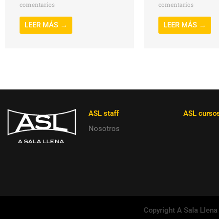
comentarios
comentarios
LEER MÁS →
LEER MÁS →
ASL staff
ASL curso
Nosotros
Copyright A Sala Llena