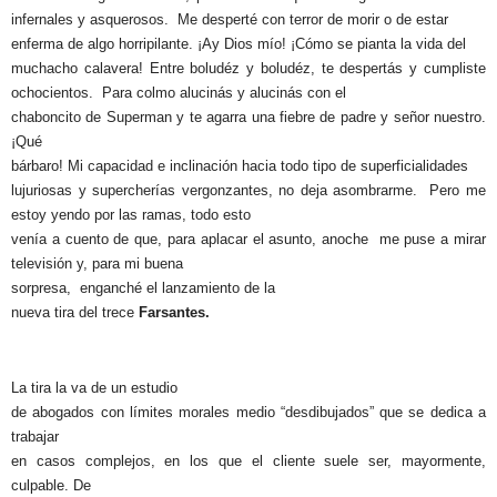
infernales y asquerosos.
Me desperté con terror de morir o de estar
enferma de algo horripilante. ¡Ay Dios mío! ¡Cómo se pianta la vida del
muchacho calavera! Entre boludéz y boludéz, te despertás y cumpliste
ochocientos.
Para colmo alucinás y alucinás con el
chaboncito de Superman y te agarra una fiebre de padre y señor nuestro.
¡Qué
bárbaro! Mi capacidad e inclinación hacia todo tipo de superficialidades
lujuriosas y supercherías vergonzantes, no deja asombrarme.
Pero me
estoy yendo por las ramas, todo esto
venía a cuento de que, para aplacar el asunto, anoche
me puse a mirar
televisión y, para mi buena
sorpresa,
enganché el lanzamiento de la
nueva tira del trece
Farsantes.
La tira la va de un estudio
de abogados con límites morales medio “desdibujados” que se dedica a
trabajar
en casos complejos, en los que el cliente suele ser, mayormente,
culpable. De