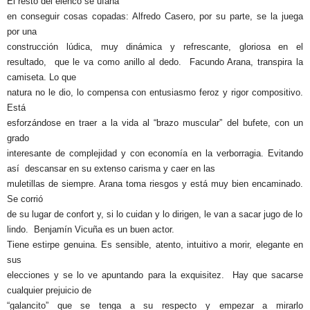
El resto del elenco se ufana
en conseguir cosas copadas: Alfredo Casero, por su parte, se la juega
por una
construcción lúdica, muy dinámica y refrescante, gloriosa en el
resultado,
que le va como anillo al dedo.
Facundo Arana, transpira la
camiseta. Lo que
natura no le dio, lo compensa con entusiasmo feroz y rigor compositivo.
Está
esforzándose en traer a la vida al “brazo muscular” del bufete, con un
grado
interesante de complejidad y con economía en la verborragia. Evitando
así
descansar en su extenso carisma y caer en las
muletillas de siempre. Arana toma riesgos y está muy bien encaminado.
Se corrió
de su lugar de confort y, si lo cuidan y lo dirigen, le van a sacar jugo de lo
lindo.
Benjamín Vicuña es un buen actor.
Tiene estirpe genuina. Es sensible, atento, intuitivo a morir, elegante en
sus
elecciones y se lo ve apuntando para la exquisitez.
Hay que sacarse
cualquier prejuicio de
“galancito” que se tenga a su respecto y empezar a mirarlo