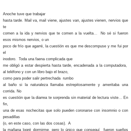
Anoche tuve que trabajar
hasta tarde. Mail va, mail viene, ajustes van, ajustes vienen, nervios que
te
comen a la ida y nervios que te comen a la vuelta…
No sé si fueron
esos mismos nervios, o un
poco de frío que agarré, la cuestión es que me descompuse y me fui por
el
inodoro.
Toda una faena complicada que
me obligó a estar despierta hasta tarde, encadenada a la computadora,
al teléfono y con un libro bajo el brazo,
como para poder salir pertrechada
rumbo
al baño si la naturaleza llamaba estrepitosamente y ameritaba una
corrida. No
es cuestión que la diarrea te sorprenda sin material de lectura viste… En
fin,
una de esas nochecitas que solo pueden coronarse con insomnio o con
pesadillas
(o, en este caso, con las dos cosas).
A
la mañana logré dormirme, pero lo único que conseguí
fueron sueños