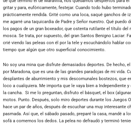
de que terminó el de Maravilla, nos quedamos despiertos para el “
gritar y para, eufóricamente, festejar. Cuando todo hubo terminado
prácticamente rendida. Grité como una loca, saqué ganchos de izq
me agarré una taquicardia de Padre y Señor nuestro. Qué puedo d
los pagos de un gran boxeador, que ostenta rutilante el título de
mosca. Se trata, por supuesto, del gran Santos Benigno Laciar: F
crié viendo las peleas con él por la tele y escuchándolo hablar c
tiempo que algún que otro superficial conocimiento.
No soy una mina que disfrute demasiados deportes. De hecho, el
por Maradona, que es una de las grandes paradojas de mi vida. C
desplantes de aburrimiento y mis descomunales bostezos, que ent
loco a cualquiera. Me importa que le vaya bien a Independiente 
la cancha. Si me lo preguntan, disfruto el básquet, el box (algun
motos. Punto. Después, solo miro deportes durante los Juegos Olí
hace un par de años, después de escuchar una muy interesante ch
pasmada. Así que, el sábado pasado, preparé la casa, mandé a lo
sofá a comernos los dedos. La pelea no defraudó y terminó tenie