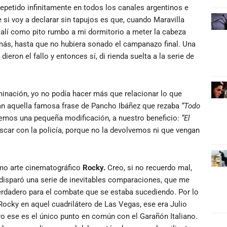
repetido infinitamente en todos los canales argentinos e
 si voy a declarar sin tapujos es que, cuando Maravilla
salí como pito rumbo a mi dormitorio a meter la cabeza
más, hasta que no hubiera sonado el campanazo final. Una
 dieron el fallo y entonces sí, di rienda suelta a la serie de
lminación, yo no podía hacer más que relacionar lo que
dan aquella famosa frase de Pancho Ibáñez que rezaba
“Todo
remos una pequeña modificación, a nuestro beneficio:
“El
uscar con la policía, porque no la devolvemos ni que vengan
remo arte cinematográfico
Rocky.
Creo, si no recuerdo mal,
disparó una serie de inevitables comparaciones, que me
 verdadero para el combate que se estaba sucediendo. Por lo
ocky en aquel cuadrilátero de Las Vegas, ese era Julio
ero ese es el único punto en común con el Garañón Italiano.