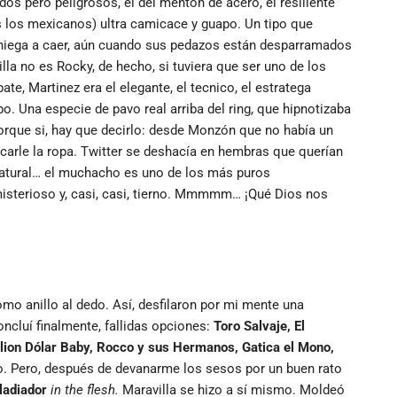
ados pero peligrosos, el del mentón de acero, el resiliente
os los mexicanos) ultra camicace y guapo. Un tipo que
e niega a caer, aún cuando sus pedazos están desparramados
lla no es Rocky, de hecho, si tuviera que ser uno de los
te, Martinez era el elegante, el tecnico, el estratega
empo. Una especie de pavo real arriba del ring, que hipnotizaba
Porque si, hay que decirlo: desde Monzón que no había un
ancarle la ropa. Twitter se deshacía en hembras que querían
 natural… el muchacho es uno de los más puros
misterioso y, casi, casi, tierno. Mmmmm… ¡Qué Dios nos
como anillo al dedo. Así, desfilaron por mi mente una
oncluí finalmente, fallidas opciones:
Toro Salvaje, El
llion Dólar Baby, Rocco y sus Hermanos, Gatica el Mono,
ajo. Pero, después de devanarme los sesos por un buen rato
ladiador
in the flesh.
Maravilla se hizo a sí mismo. Moldeó