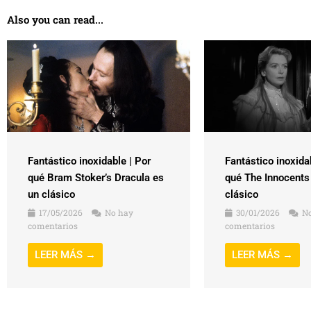
Also you can read...
Fantástico inoxidable | Por
Fantástico inoxida
qué Bram Stoker’s Dracula es
qué The Innocents
un clásico
clásico
17/05/2026
No hay
30/01/2026
No
comentarios
comentarios
LEER MÁS →
LEER MÁS →