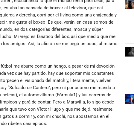
after”, escuchando lo que el mundo tenía para decir, para
, estaba tan cansada de boxear al televisor, que caí
uierda y derecha, corrí por el living como una enajenada y
ecir, me gusta el boxeo. Es que, verán, en casa somos de
l mundo, en dos categorías diferentes, mosca y súper
alucho. Mi viejo es fanático del box, así que medio que me
on los amigos. Así, la afición se me pegó un poco, al mismo
 fútbol me aburre como un hongo, a pesar de mi devoción
ada vez que hay partido, hay que soportar mis constantes
orpecen el visionado del match y, literalmente, vuelven
y soy “Soldado de Cantero”, pero ni por asomo me mando a
as peleas), el automovilismo (Fórmula1) y las carreras de
mpicos y pará de contar. Pero a Maravilla, lo sigo desde
arla que tuvo con Víctor Hugo y que me dejó, realmente,
s gatos a dormir y, con mi chuchi, nos apostamos en el
ndo ribetes casi épicos.