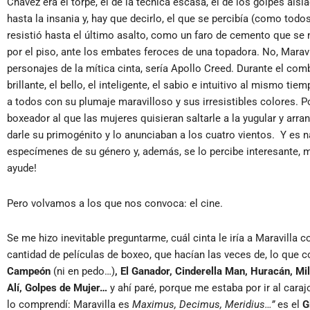
Chávez era el torpe, el de la técnica escasa, el de los golpes aisl
hasta la insania y, hay que decirlo, el que se percibía (como tod
resistió hasta el último asalto, como un faro de cemento que s
por el piso, ante los embates feroces de una topadora. No, Maravi
personajes de la mítica cinta, sería Apollo Creed. Durante el comba
brillante, el bello, el inteligente, el sabio e intuitivo al mismo ti
a todos con su plumaje maravilloso y sus irresistibles colores. 
boxeador al que las mujeres quisieran saltarle a la yugular y arr
darle su primogénito y lo anunciaban a los cuatro vientos. Y es
especímenes de su género y, además, se lo percibe interesante, 
ayude!
Pero volvamos a los que nos convoca: el cine.
Se me hizo inevitable preguntarme, cuál cinta le iría a Maravilla 
cantidad de películas de boxeo, que hacían las veces de, lo que c
Campeón
(ni en pedo…)
, El Ganador, Cinderella Man, Huracán, Mi
Alí, Golpes de Mujer…
y ahí paré, porque me estaba por ir al car
lo comprendí: Maravilla es
Maximus, Decimus, Meridius…”
es el
G