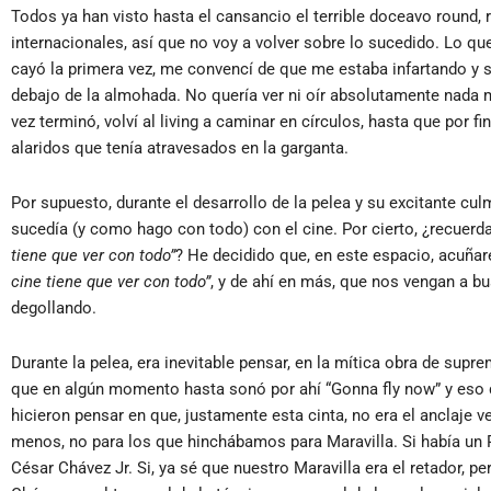
Todos ya han visto hasta el cansancio el terrible doceavo round, 
internacionales, así que no voy a volver sobre lo sucedido. Lo que
cayó la primera vez, me convencí de que me estaba infartando y 
debajo de la almohada. No quería ver ni oír absolutamente nada 
vez terminó, volví al living a caminar en círculos, hasta que por fin
alaridos que tenía atravesados en la garganta.
Por supuesto, durante el desarrollo de la pelea y su excitante cu
sucedía (y como hago con todo) con el cine. Por cierto, ¿recuer
tiene que ver con todo”
? He decidido que, en este espacio, acuña
cine tiene que ver con todo”
, y de ahí en más, que nos vengan a b
degollando.
Durante la pelea, era inevitable pensar, en la mítica obra de sup
que en algún momento hasta sonó por ahí “Gonna fly now” y eso 
hicieron pensar en que, justamente esta cinta, no era el anclaje
menos, no para los que hinchábamos para Maravilla. Si había un R
César Chávez Jr. Si, ya sé que nuestro Maravilla era el retador, p