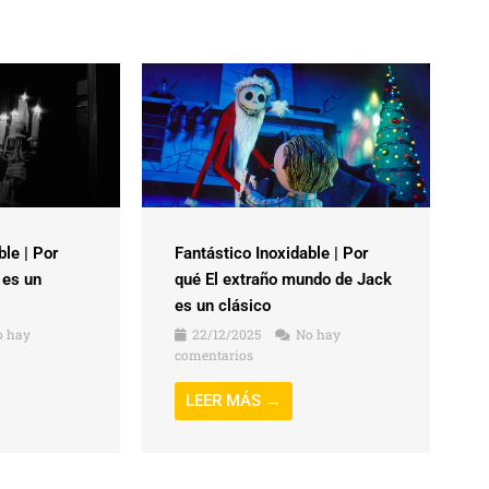
ble | Por
Fantástico Inoxidable | Por
 es un
qué El extraño mundo de Jack
es un clásico
 hay
22/12/2025
No hay
comentarios
LEER MÁS →