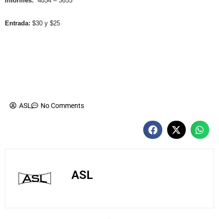
Informes:
4854 – 3655
Entrada:
$30 y $25
ASL
No Comments
ASL