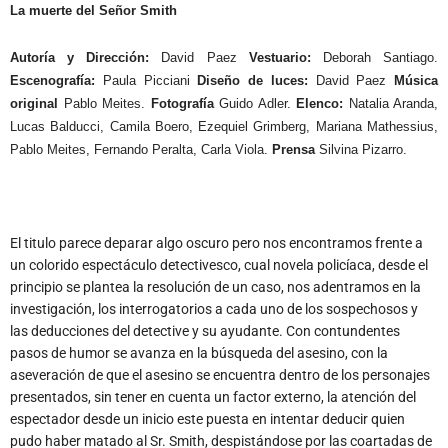
La muerte del Señor Smith
Autoría y Dirección:
David Paez
Vestuario:
Deborah Santiago.
Escenografía:
Paula Picciani
Diseño de luces:
David Paez
Música
original
Pablo Meites.
Fotografía
Guido Adler.
Elenco:
Natalia Aranda,
Lucas Balducci, Camila Boero, Ezequiel Grimberg, Mariana Mathessius,
Pablo Meites, Fernando Peralta, Carla Viola.
Prensa
Silvina Pizarro.
El titulo parece deparar algo oscuro pero nos encontramos frente a
un colorido espectáculo detectivesco, cual novela policíaca, desde el
principio se plantea la resolución de un caso, nos adentramos en la
investigación, los interrogatorios a cada uno de los sospechosos y
las deducciones del detective y su ayudante. Con contundentes
pasos de humor se avanza en la búsqueda del asesino, con la
aseveración de que el asesino se encuentra dentro de los personajes
presentados, sin tener en cuenta un factor externo, la atención del
espectador desde un inicio este puesta en intentar deducir quien
pudo haber matado al Sr. Smith, despistándose por las coartadas de