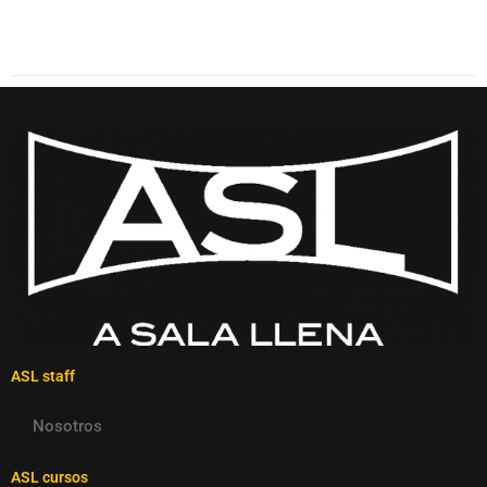
ASL staff
Nosotros
ASL cursos