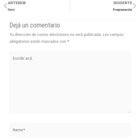
Prev
N
ANTERIOR
SIGUIENTE
Gorri
Programación
Dejá un comentario
Tu dirección de correo electrónico no será publicada.
Los campos
obligatorios están marcados con
*
Escribí
acá...
Name*