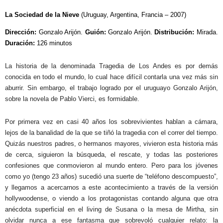
La Sociedad
de la Nieve
(Uruguay, Argentina, Francia – 2007)
Dirección:
Gonzalo Arijón.
Guión:
Gonzalo Arijón.
Distribución:
Mirada.
Duración:
126 minutos
La historia de la denominada Tragedia de Los Andes es por demás
conocida en todo el mundo, lo cual hace difícil contarla una vez más sin
aburrir. Sin embargo, el trabajo logrado por el uruguayo Gonzalo Arijón,
sobre la novela de Pablo Vierci, es formidable.
Por primera vez en casi 40 años los sobrevivientes hablan a cámara,
lejos de la banalidad de la que se tiñó la tragedia con el correr del tiempo.
Quizás nuestros padres, o hermanos mayores, vivieron esta historia más
de cerca, siguieron la búsqueda, el rescate, y todas las posteriores
confesiones que conmovieron al mundo entero. Pero para los jóvenes
como yo (tengo 23 años) sucedió una suerte de “teléfono descompuesto”,
y llegamos a acercarnos a este acontecimiento a través de la versión
hollywoodense, o viendo a los protagonistas contando alguna que otra
anécdota superficial en el living de Susana o la mesa de Mirtha, sin
olvidar nunca a ese fantasma que sobrevoló cualquier relato: la