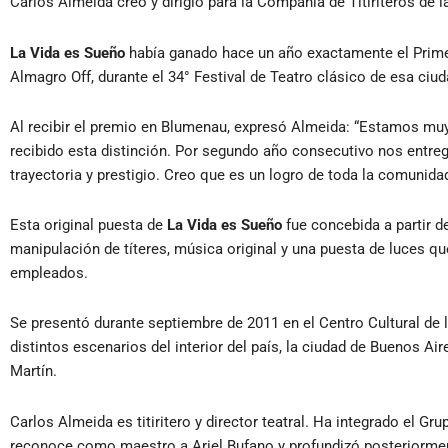
Carlos Almeida creó y dirigió para la Compañía de Titiriteros de 
La Vida es Sueño
había ganado hace un año exactamente el Primer
Almagro Off, durante el 34° Festival de Teatro clásico de esa ciud
Al recibir el premio en Blumenau, expresó Almeida: “Estamos muy
recibido esta distinción. Por segundo año consecutivo nos entrega
trayectoria y prestigio. Creo que es un logro de toda la comuni
Esta original puesta de
La Vida es Sueño
fue concebida a partir d
manipulación de títeres, música original y una puesta de luces que
empleados.
Se presentó durante septiembre de 2011 en el Centro Cultural de 
distintos escenarios del interior del país, la ciudad de Buenos Ai
Martín.
Carlos Almeida es titiritero y director teatral. Ha integrado el Gr
reconoce como maestro a Ariel Bufano y profundizó posteriorment