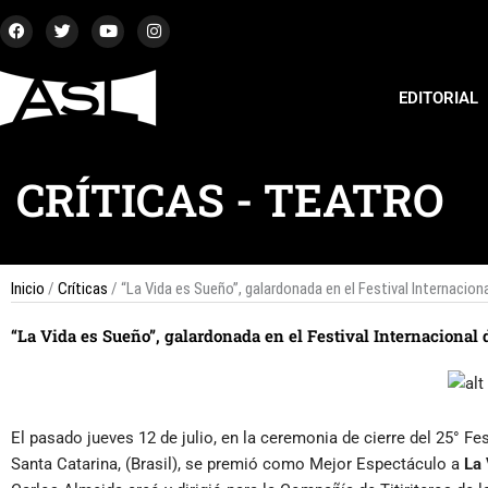
Ir
F
T
Y
I
a
w
o
n
al
c
i
u
s
contenido
e
t
t
t
b
t
u
a
EDITORIAL
o
e
b
g
o
r
e
r
k
a
m
CRÍTICAS
-
TEATRO
Inicio
/
Críticas
/ “La Vida es Sueño”, galardonada en el Festival Internacion
“La Vida es Sueño”, galardonada en el Festival Internacional 
El pasado jueves 12 de julio, en la ceremonia de cierre del 25° Fe
Santa Catarina, (Brasil), se premió como Mejor Espectáculo a
La 