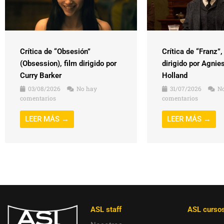
Crítica de “Obsesión”
Crítica de “Franz”,
(Obsession), film dirigido por
dirigido por Agnie
Curry Barker
Holland
03/08/2026
No hay
31/07/2026
No
comentarios
comentarios
LEER MÁS →
LEER MÁS →
ASL staff
ASL curso