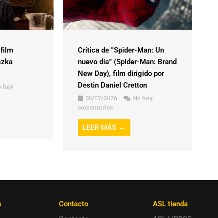
 film
Crítica de “Spider-Man: Un
szka
nuevo día” (Spider-Man: Brand
New Day), film dirigido por
Destin Daniel Cretton
 hay
30/07/2026
No hay
comentarios
LEER MÁS →
s
Contacto
ASL tienda