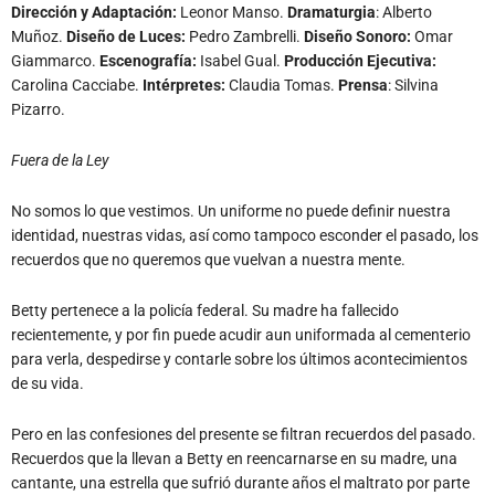
Dirección y Adaptación:
Leonor Manso.
Dramaturgia
: Alberto
Muñoz.
Diseño de Luces:
Pedro Zambrelli.
Diseño Sonoro
:
Omar
Giammarco.
Escenografía:
Isabel Gual.
Producción Ejecutiva:
Carolina Cacciabe.
Intérpretes:
Claudia Tomas.
Prensa
: Silvina
Pizarro.
Fuera de la Ley
No somos lo que vestimos. Un uniforme no puede definir nuestra
identidad, nuestras vidas, así como tampoco esconder el pasado, los
recuerdos que no queremos que vuelvan a nuestra mente.
Betty pertenece a la policía federal. Su madre ha fallecido
recientemente, y por fin puede acudir aun uniformada al cementerio
para verla, despedirse y contarle sobre los últimos acontecimientos
de su vida.
Pero en las confesiones del presente se filtran recuerdos del pasado.
Recuerdos que la llevan a Betty en reencarnarse en su madre, una
cantante, una estrella que sufrió durante años el maltrato por parte