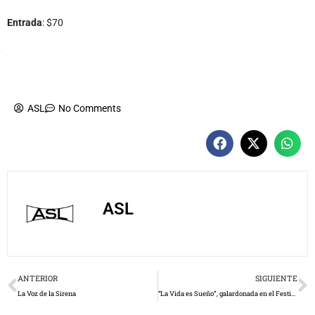
Entrada
: $70
ASL
No Comments
ASL
Prev
N
ANTERIOR
SIGUIENTE
La Voz de la Sirena
“La Vida es Sueño”, galardonada en el Festival Internacional de Teatro de Blumenau (Brasil)