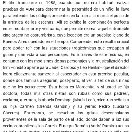
El film transcurre en 1985, cuando aún no era habitué realizar
pruebas de ADN para determinar la paternidad de un niño; la llave
para entender los códigos presentes en la trama la marca el pulso de
la artística de las escenas. Allí se exhibe la combinación perfecta
entre montaje, arte y vestuario, que permite recrear aquel entrañable
cine argentino costumbrista, cuya locación era un pueblito lejano de
Buenos Aires quedado en el tiempo. Comprender esto resulta crucial
para poder reír con las situaciones tragicómicas que empapan al
guión y dan vida a sus personajes. Es a través de este recurso, en
conjunto con los modismos de sus personajes y la musicalización del
film –crédito aparte para Jader Cardoso y Leo Henkin-, que el director
logra eficazmente sumergir al espectador en esta premisa peculiar,
donde dos familias aseguran, post-parto, al ver la tez de sus niñas
que no les pertenecen: “Ésta beba es Morochita, y si usted se fija
doctora, todas mis otras nietas son rubias como sus padres”,
exclama, aterrada, la abuela Dominga (María Leal), mientras señala a
su hija Carmen (Brenda Gandini) y su yermo Pedro (Luciano
Cáceres). Entretanto, se escuchan los gritos desconsolados
provenientes de la sala de parto de al lado, donde daban a luz sus
vecinos, brasileros, los García. El negro Ramón (André Ramiro) acusa