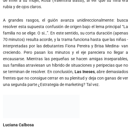
de infiel a su mujer, Rosa (Valentina Bassi), al ver que su niña era
rubia y de ojos claros.
A grandes rasgos, el guión avanza unidireccionalmente: busca
resolver esta supuesta confusión de origen bajo el lema principal “La
familia no se elige. O si…”. En este sentido, su corta duración (apenas
70 minutos) resulta acorde, y la trama funciona hasta que las niñas -
interpretadas por las debutantes Fiona Pereira y Brisa Medina- van
creciendo. Pero pasan los minutos y el eje pareciera no llegar a
encausarse. Mientras las pequeñas se hacen amigas inseparables,
sus familias atraviesan un híbrido de situaciones y peripecias que no
se terminan de resolver. En conclusión,
Las Ineses
, abre demasiados
frentes que no consigue cerrar en su plenitud y deja con ganas de ver
una segunda parte ¿Estrategia de marketing? Tal vez.
Luciana Calbosa