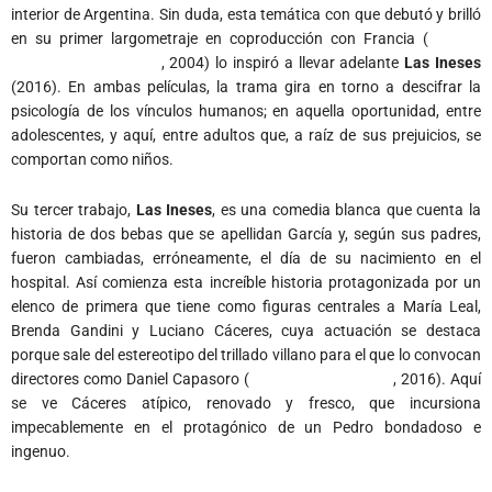
interior de Argentina. Sin duda, esta temática con que debutó y brilló
en su primer largometraje en coproducción con Francia (
Buenos
Aires 100 Kilómetros
, 2004) lo inspiró a llevar adelante
Las Ineses
(2016). En ambas películas, la trama gira en torno a descifrar la
psicología de los vínculos humanos; en aquella oportunidad, entre
adolescentes, y aquí, entre adultos que, a raíz de sus prejuicios, se
comportan como niños.
Su tercer trabajo,
Las Ineses
, es una comedia blanca que cuenta la
historia de dos bebas que se apellidan García y, según sus padres,
fueron cambiadas, erróneamente, el día de su nacimiento en el
hospital. Así comienza esta increíble historia protagonizada por un
elenco de primera que tiene como figuras centrales a María Leal,
Brenda Gandini y Luciano Cáceres, cuya actuación se destaca
porque sale del estereotipo del trillado villano para el que lo convocan
directores como Daniel Capasoro (
100 Años de Perdón
, 2016). Aquí
se ve Cáceres atípico, renovado y fresco, que incursiona
impecablemente en el protagónico de un Pedro bondadoso e
ingenuo.