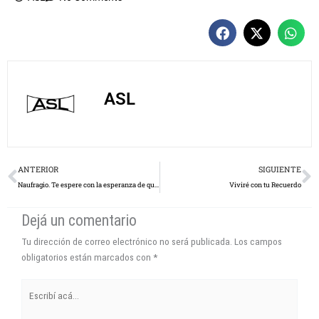
ASL
Prev
N
ANTERIOR
SIGUIENTE
Naufragio. Te espere con la esperanza de que no vinieras
Viviré con tu Recuerdo
Dejá un comentario
Tu dirección de correo electrónico no será publicada.
Los campos
obligatorios están marcados con
*
Escribí
acá...