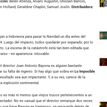
ción:
Belén Atienza, Alvaro Augustín, Ghislain Barrois,
Holland, Geraldine Chaplin, Samuel Joslin.
Distribuidora:
jan a Indonesia para pasar la Navidad un día antes del
04. Luego del impacto, todos quedarán por separado, por lo
sto. La escena de la catástrofe está tan bien editada que
raíso –en apariencia- intocable.
el director Juan Antonio Bayona es alguien bastante
r su falta de ingenio. Si hay algo que sobra en
Lo Imposible
sultado sea aun impactante. Y, a su vez, carece de la
la explosión sentimental.
 No es más ni menos que viejos trucos pertenecientes a un
spectador. No es casual que el director remarque dos veces
 Lo que hace Bayona es tramposo: se resguarda detrás de