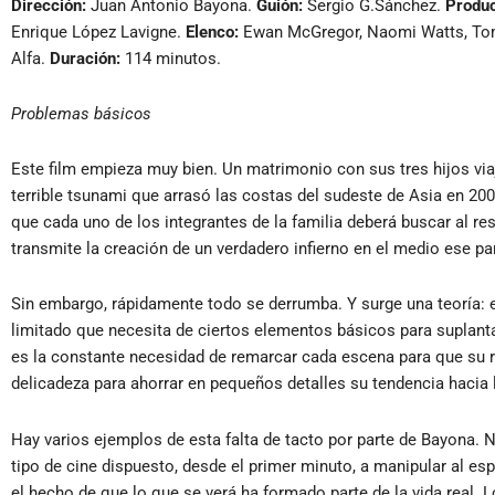
Dirección:
Juan Antonio Bayona.
Guión:
Sergio G.Sánchez.
Produc
Enrique López Lavigne.
Elenco:
Ewan McGregor, Naomi Watts, Tom 
Alfa.
Duración:
114 minutos.
Problemas básicos
Este film empieza muy bien. Un matrimonio con sus tres hijos via
terrible tsunami que arrasó las costas del sudeste de Asia en 20
que cada uno de los integrantes de la familia deberá buscar al re
transmite la creación de un verdadero infierno en el medio ese pa
Sin embargo, rápidamente todo se derrumba. Y surge una teoría: 
limitado que necesita de ciertos elementos básicos para suplanta
es la constante necesidad de remarcar cada escena para que su re
delicadeza para ahorrar en pequeños detalles su tendencia hacia 
Hay varios ejemplos de esta falta de tacto por parte de Bayona.
tipo de cine dispuesto, desde el primer minuto, a manipular al e
el hecho de que lo que se verá ha formado parte de la vida real.