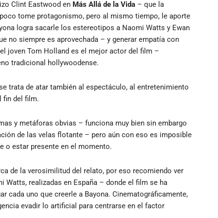
hizo Clint Eastwood en
Más Allá de la Vida
– que la
ampoco tome protagonismo, pero al mismo tiempo, le aporte
Bayona logra sacarle los estereotipos a Naomi Watts y Ewan
e no siempre es aprovechada – y generar empatía con
el joven Tom Holland es el mejor actor del film –
eno tradicional hollywoodense.
e trata de atar también al espectáculo, al entretenimiento
fin del film.
grimas y metáforas obvias – funciona muy bien sin embargo
aración de las velas flotante – pero aún con eso es imposible
ofe o estar presente en el momento.
a de la verosimilitud del relato, por eso recomiendo ver
mi Watts, realizadas en España – donde el film se ha
uzgar cada uno que creerle a Bayona. Cinematográficamente,
ncia evadir lo artificial para centrarse en el factor