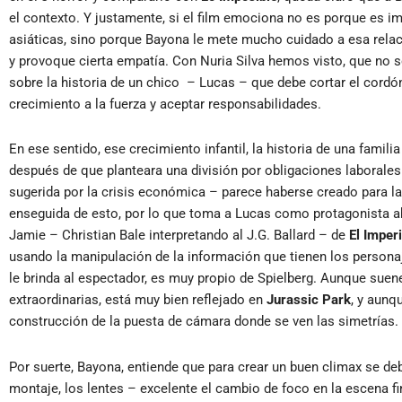
el contexto. Y justamente, si el film emociona no es porque es i
asiáticas, sino porque Bayona le mete mucho cuidado a esa relaci
y provoque cierta empatía. Con Nuria Silva hemos visto, que no s
sobre la historia de un chico – Lucas – que debe cortar el cordón
crecimiento a la fuerza y aceptar responsabilidades.
En ese sentido, ese crecimiento infantil, la historia de una famil
después de que planteara una división por obligaciones laborales –
sugerida por la crisis económica – parece haberse creado para l
enseguida de esto, por lo que toma a Lucas como protagonista abso
Jamie – Christian Bale interpretando al J.G. Ballard – de
El Imperi
usando la manipulación de la información que tienen los personaj
le brinda al espectador, es muy propio de Spielberg. Aunque suene 
extraordinarias, está muy bien reflejado en
Jurassic Park
, y aunq
construcción de la puesta de cámara donde se ven las simetrías.
Por suerte, Bayona, entiende que para crear un buen climax se d
montaje, los lentes – excelente el cambio de foco en la escena fin