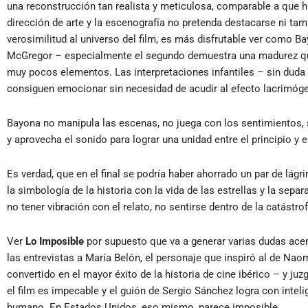
una reconstrucción tan realista y meticulosa, comparable a que 
dirección de arte y la escenografía no pretenda destacarse ni t
verosimilitud al universo del film, es más disfrutable ver como 
McGregor – especialmente el segundo demuestra una madurez qu
muy pocos elementos. Las interpretaciones infantiles – sin duda 
consiguen emocionar sin necesidad de acudir al efecto lacrimóg
Bayona no manipula las escenas, no juega con los sentimientos, s
y aprovecha el sonido para lograr una unidad entre el principio y el 
Es verdad, que en el final se podría haber ahorrado un par de lá
la simbología de la historia con la vida de las estrellas y la sep
no tener vibración con el relato, no sentirse dentro de la catástr
Ver
Lo Imposible
por supuesto que va a generar varias dudas acerc
las entrevistas a María Belón, el personaje que inspiró al de Nao
convertido en el mayor éxito de la historia de cine ibérico – y j
el film es impecable y el guión de Sergio Sánchez logra con intelige
humano. En Estados Unidos, eso mismo, parece imposible.