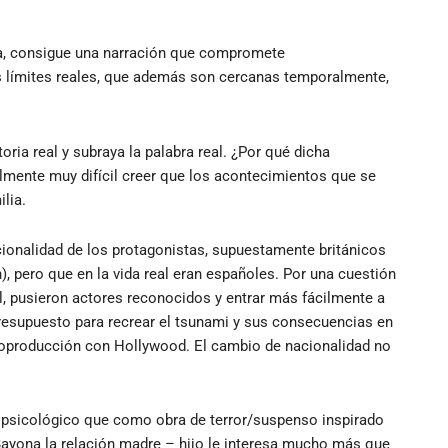
a, consigue una narración que compromete
s límites reales, que además son cercanas temporalmente,
toria real y subraya la palabra real. ¿Por qué dicha
almente muy difícil creer que los acontecimientos que se
ilia.
ionalidad de los protagonistas, supuestamente británicos
, pero que en la vida real eran españoles. Por una cuestión
l, pusieron actores reconocidos y entrar más fácilmente a
esupuesto para recrear el tsunami y sus consecuencias en
n coproducción con Hollywood. El cambio de nacionalidad no
 psicológico que como obra de terror/suspenso inspirado
Bayona la relación madre – hijo le interesa mucho más que