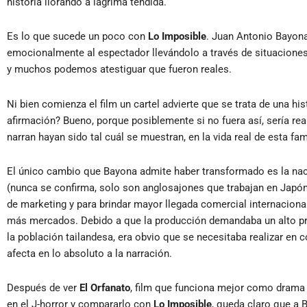
historia llorando a lágrima tendida.
Es lo que sucede un poco con
Lo Imposible
. Juan Antonio Bayon
emocionalmente al espectador llevándolo a través de situacione
y muchos podemos atestiguar que fueron reales.
Ni bien comienza el film un cartel advierte que se trata de una his
afirmación? Bueno, porque posiblemente si no fuera así, sería re
narran hayan sido tal cuál se muestran, en la vida real de esta fam
El único cambio que Bayona admite haber transformado es la nac
(nunca se confirma, solo son anglosajones que trabajan en Japón)
de marketing y para brindar mayor llegada comercial internaciona
más mercados. Debido a que la producción demandaba un alto pr
la población tailandesa, era obvio que se necesitaba realizar e
afecta en lo absoluto a la narración.
Después de ver
El Orfanato
, film que funciona mejor como drama
en el J-horror y compararlo con
Lo Imposible
, queda claro que a 