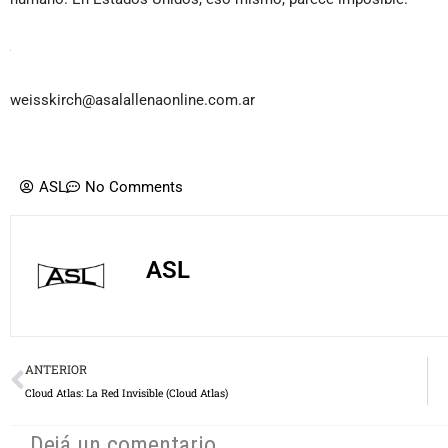
weisskirch@asalallenaonline.com.ar
ASL
No Comments
ASL
Prev
ANTERIOR
Cloud Atlas: La Red Invisible (Cloud Atlas)
Dejá un comentario