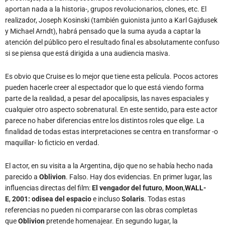
aportan nada a la historia-, grupos revolucionarios, clones, etc. El
realizador, Joseph Kosinski (también guionista junto a Karl Gajdusek
y Michael Arndt), habrá pensado que la suma ayuda a captar la
atención del público pero el resultado final es absolutamente confuso
si se piensa que está dirigida a una audiencia masiva.
Es obvio que Cruise es lo mejor que tiene esta película. Pocos actores
pueden hacerle creer al espectador que lo que está viendo forma
parte de la realidad, a pesar del apocalípsis, las naves espaciales y
cualquier otro aspecto sobrenatural. En este sentido, para este actor
parece no haber diferencias entre los distintos roles que elige. La
finalidad de todas estas interpretaciones se centra en transformar -o
maquillar- lo ficticio en verdad.
El actor, en su visita a la Argentina, dijo que no se había hecho nada
parecido a
Oblivion
. Falso. Hay dos evidencias. En primer lugar, las
influencias directas del film:
El vengador del futuro
,
Moon
,
WALL-
E
,
2001: odisea del espacio
e incluso
Solaris
. Todas estas
referencias no pueden ni compararse con las obras completas
que
Oblivion
pretende homenajear. En segundo lugar, la