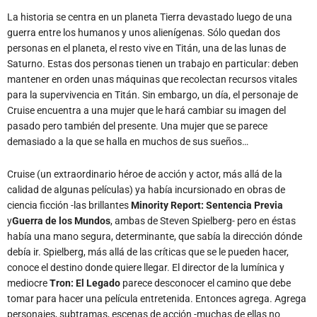
La historia se centra en un planeta Tierra devastado luego de una
guerra entre los humanos y unos alienígenas. Sólo quedan dos
personas en el planeta, el resto vive en Titán, una de las lunas de
Saturno. Estas dos personas tienen un trabajo en particular: deben
mantener en orden unas máquinas que recolectan recursos vitales
para la supervivencia en Titán. Sin embargo, un día, el personaje de
Cruise encuentra a una mujer que le hará cambiar su imagen del
pasado pero también del presente. Una mujer que se parece
demasiado a la que se halla en muchos de sus sueños…
Cruise (un extraordinario héroe de acción y actor, más allá de la
calidad de algunas películas) ya había incursionado en obras de
ciencia ficción -las brillantes
Minority Report: Sentencia Previa
y
Guerra de los Mundos
, ambas de Steven Spielberg- pero en éstas
había una mano segura, determinante, que sabía la dirección dónde
debía ir. Spielberg, más allá de las críticas que se le pueden hacer,
conoce el destino donde quiere llegar. El director de la lumínica y
mediocre
Tron: El Legado
parece desconocer el camino que debe
tomar para hacer una película entretenida. Entonces agrega. Agrega
personajes, subtramas, escenas de acción -muchas de ellas no