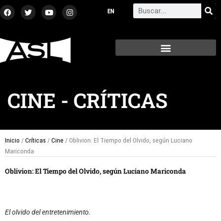
Ir
F
T
Y
I
Search
a
w
o
n
al
c
i
u
s
contenido
e
t
t
t
b
t
u
a
o
e
b
g
o
r
e
r
k
a
m
CINE
-
CRÍTICAS
Inicio
/
Críticas
/
Cine
/ Oblivion: El Tiempo del Olvido, según Luciano
Mariconda
Oblivion: El Tiempo del Olvido, según Luciano Mariconda
El olvido del entretenimiento.