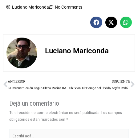
Luciano Mariconda
No Comments
Luciano Mariconda
Prev
N
ANTERIOR
SIGUIENTE
La Reconstrucción, según Elena Marina D’Aquila
Oblivion: El Tiempo del Olvido, según Rodolfo Weisskirch
Dejá un comentario
Tu dirección de correo electrónico no será publicada.
Los campos
obligatorios están marcados con
*
Escribí