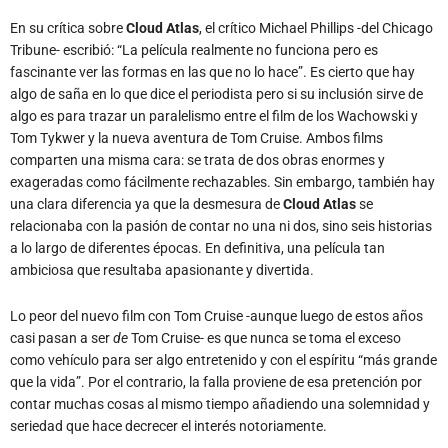
En su crítica sobre
Cloud Atlas
, el crítico Michael Phillips -del Chicago
Tribune- escribió: “La película realmente no funciona pero es
fascinante ver las formas en las que no lo hace”. Es cierto que hay
algo de saña en lo que dice el periodista pero si su inclusión sirve de
algo es para trazar un paralelismo entre el film de los Wachowski y
Tom Tykwer y la nueva aventura de Tom Cruise. Ambos films
comparten una misma cara: se trata de dos obras enormes y
exageradas como fácilmente rechazables. Sin embargo, también hay
una clara diferencia ya que la desmesura de
Cloud Atlas
se
relacionaba con la pasión de contar no una ni dos, sino seis historias
a lo largo de diferentes épocas. En definitiva, una película tan
ambiciosa que resultaba apasionante y divertida.
Lo peor del nuevo film con Tom Cruise -aunque luego de estos años
casi pasan a ser
de
Tom Cruise- es que nunca se toma el exceso
como vehículo para ser algo entretenido y con el espíritu “más grande
que la vida”. Por el contrario, la falla proviene de esa pretención por
contar muchas cosas al mismo tiempo añadiendo una solemnidad y
seriedad que hace decrecer el interés notoriamente.