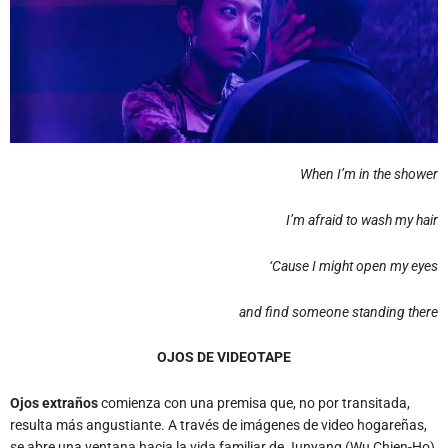
When I’m in the shower
I’m afraid to wash my hair
‘Cause I might open my eyes
and find someone standing there
OJOS DE VIDEOTAPE
Ojos extraños
comienza con una premisa que, no por transitada,
resulta más angustiante. A través de imágenes de video hogareñas,
se abre una ventana hacia la vida familiar de Junyang (Wu Chien-Ho),