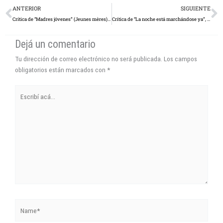
Prev
N
ANTERIOR
SIGUIENTE
Crítica de “Madres jóvenes” (Jeunes mères), film codirigido por Jean-Pierre Dardenne y Luc Dardenne
Crítica de “La noche está marchándose ya”, film dirigido por Ramiro Sonzini y Ezequiel Salinas
Dejá un comentario
Tu dirección de correo electrónico no será publicada.
Los campos
obligatorios están marcados con
*
Escribí
acá...
Name*