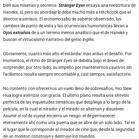
bien sus miserias y secretos.
Stranger Eyes
ensaya una reescritura de
Haneke, sí, pero su abordaje le debe mucho más a Hitchcock que al
director austríaco. El erotismo tabú de saberse observado, los
cambios de punto de vista y las ocurrencias humorísticas llevan a
Ojos extraños
de a un terreno menos analítico que el de Haneke y
buscan el virtuosismo narrativo del genio inglés.
Obviamente, cuanto más alto el estándar más arduo el desafío. Por
momentos, el ritmo de
Stranger Eyes
se debilita bajo el deseo de
sorprender; por otro lado, su empeño por mantenernos cautivos sin
facilismos resulta siempre encomiable y, casi siempre, satisfactorio.
No contento con ofrecernos un vuelo lleno de sobresaltos, Yeo Siew
Hua logra aterrizar con gracia. El último plano resulta una síntesis
perfecta de las inquietudes temáticas que despliega a lo largo de la
película, en la cual el mirador y el mirado se alternan y disuelven.
Asumir el rol de
voyeur
encierra un riesgo: el de permanecer
eternamente ahí, como una puerta que se abre de un solo lado. Tal es
el lugar que le corresponde al creador de cine que, desde la seguridad
de un monitor, construye y destruye los mundos.