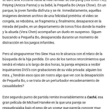
Peiying (Anicca Panna) y su bebé, la Pequeña Bo (Anya Chow). En un
parque, la joven familia disfruta y se ríe. Inmediatamente, aquellas
imágenes devienen archivo de una felicidad pretérita: el video se
congela, se rebobina, se fragmenta y, finalmente, desaparece en la
mirada del padre, en un departamento de tonos fríos donde la madre
y la abuela (Vera Chen) acompañan un duelo en suspenso. Siguen
buscando a Pequeña Bo, desaparecida durante un momento de
distracción en los juegos infantiles.
Pero al singapurense Yeo Siew Hua no le alcanza con el relato de la
búsqueda de la hija perdida. En uno de los tantos retorcimientos que
tendrá el relato a lo largo de dos horas, la pareja empieza a recibir
inquietantes DVS’s con grabaciones de su vida privada: alguien los
mira. ¿Tendrán esos ojos sin rostro algo que ver con la desaparición
de Pequeña Bo, o se trata de un perturbador encadenamiento de
casualidades?
Este segundo punto de partida remite invariablemente a
Caché
, esa
gran película de Michael Haneke en la que una pareja se
resquebrajaba bajo el peso de un
voyeur
que parecía conocer muy