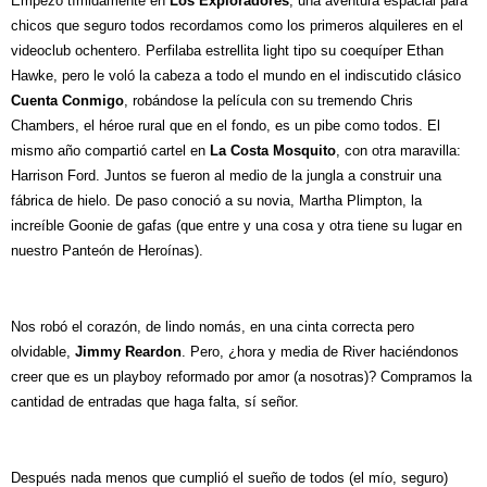
Empezó tímidamente en
Los Exploradores
, una aventura espacial para
chicos que seguro todos recordamos como los primeros alquileres en el
videoclub ochentero. Perfilaba estrellita light tipo su coequíper Ethan
Hawke, pero le voló la cabeza a todo el mundo en el indiscutido clásico
Cuenta Conmigo
, robándose la película con su tremendo Chris
Chambers, el héroe rural que en el fondo, es un pibe como todos. El
mismo año compartió cartel en
La Costa Mosquito
, con otra maravilla:
Harrison Ford. Juntos se fueron al medio de la jungla a construir una
fábrica de hielo. De paso conoció a su novia, Martha Plimpton, la
increíble Goonie de gafas (que entre y una cosa y otra tiene su lugar en
nuestro Panteón de Heroínas).
Nos robó el corazón, de lindo nomás, en una cinta correcta pero
olvidable,
Jimmy Reardon
. Pero, ¿hora y media de River haciéndonos
creer que es un playboy reformado por amor (a nosotras)? Compramos la
cantidad de entradas que haga falta, sí señor.
Después nada menos que cumplió el sueño de todos (el mío, seguro)