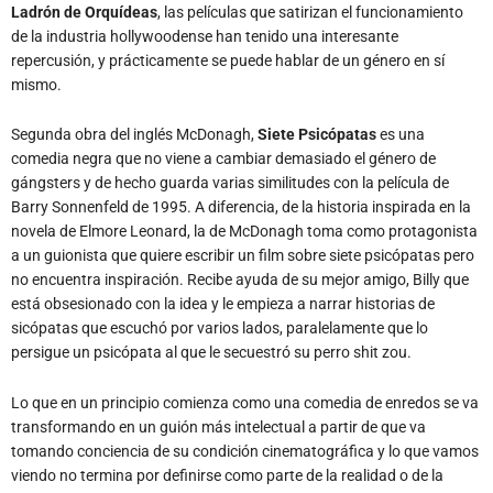
Ladrón de Orquídeas
, las películas que satirizan el funcionamiento
de la industria hollywoodense han tenido una interesante
repercusión, y prácticamente se puede hablar de un género en sí
mismo.
Segunda obra del inglés McDonagh,
Siete Psicópatas
es una
comedia negra que no viene a cambiar demasiado el género de
gángsters y de hecho guarda varias similitudes con la película de
Barry Sonnenfeld de 1995. A diferencia, de la historia inspirada en la
novela de Elmore Leonard, la de McDonagh toma como protagonista
a un guionista que quiere escribir un film sobre siete psicópatas pero
no encuentra inspiración. Recibe ayuda de su mejor amigo, Billy que
está obsesionado con la idea y le empieza a narrar historias de
sicópatas que escuchó por varios lados, paralelamente que lo
persigue un psicópata al que le secuestró su perro shit zou.
Lo que en un principio comienza como una comedia de enredos se va
transformando en un guión más intelectual a partir de que va
tomando conciencia de su condición cinematográfica y lo que vamos
viendo no termina por definirse como parte de la realidad o de la