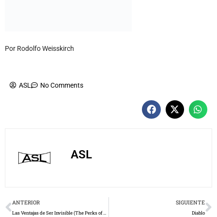
Por Rodolfo Weisskirch
ASL
No Comments
ASL
Prev
N
ANTERIOR
SIGUIENTE
Las Ventajas de Ser Invisible (The Perks of Being a Wallflower)
Diablo
Dejá un comentario