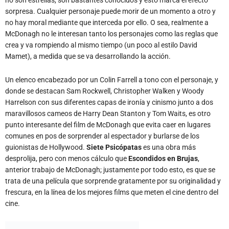
no son estrellas, son bastantes conocidos y esto marca el efecto
sorpresa. Cualquier personaje puede morir de un momento a otro y
no hay moral mediante que interceda por ello. O sea, realmente a
McDonagh no le interesan tanto los personajes como las reglas que
crea y va rompiendo al mismo tiempo (un poco al estilo David
Mamet), a medida que se va desarrollando la acción.
Un elenco encabezado por un Colin Farrell a tono con el personaje, y
donde se destacan Sam Rockwell, Christopher Walken y Woody
Harrelson con sus diferentes capas de ironía y cinismo junto a dos
maravillosos cameos de Harry Dean Stanton y Tom Waits, es otro
punto interesante del film de McDonagh que evita caer en lugares
comunes en pos de sorprender al espectador y burlarse de los
guionistas de Hollywood.
Siete Psicópatas
es una obra más
desprolija, pero con menos cálculo que
Escondidos en Brujas
,
anterior trabajo de McDonagh; justamente por todo esto, es que se
trata de una película que sorprende gratamente por su originalidad y
frescura, en la línea de los mejores films que meten el cine dentro del
cine.