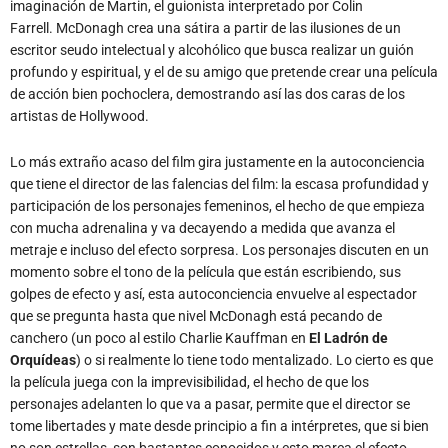
imaginación de Martin, el guionista interpretado por Colin
Farrell. McDonagh crea una sátira a partir de las ilusiones de un
escritor seudo intelectual y alcohólico que busca realizar un guión
profundo y espiritual, y el de su amigo que pretende crear una película
de acción bien pochoclera, demostrando así las dos caras de los
artistas de Hollywood.
Lo más extraño acaso del film gira justamente en la autoconciencia
que tiene el director de las falencias del film: la escasa profundidad y
participación de los personajes femeninos, el hecho de que empieza
con mucha adrenalina y va decayendo a medida que avanza el
metraje e incluso del efecto sorpresa. Los personajes discuten en un
momento sobre el tono de la película que están escribiendo, sus
golpes de efecto y así, esta autoconciencia envuelve al espectador
que se pregunta hasta que nivel McDonagh está pecando de
canchero (un poco al estilo Charlie Kauffman en
El Ladrón de
Orquídeas
) o si realmente lo tiene todo mentalizado. Lo cierto es que
la película juega con la imprevisibilidad, el hecho de que los
personajes adelanten lo que va a pasar, permite que el director se
tome libertades y mate desde principio a fin a intérpretes, que si bien