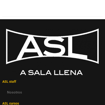
ASL staff
Nosotros
ASL cursos