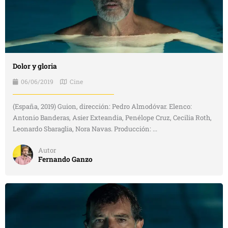
Dolor y gloria
06/06/2019
Cine
(España, 2019) Guion, dirección: Pedro Almodóvar. Elenco:
Antonio Banderas, Asier Exteandia, Penélope Cruz, Cecilia Roth,
Leonardo Sbaraglia, Nora Navas. Producción: ...
Autor
Fernando Ganzo