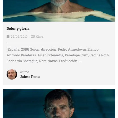
Dolor y gloria
06/06/2019
Cine
(España, 2019) Guion, dirección: Pedro Almodóvar. Elenco:
Antonio Banderas, Asier Exteandia, Penélope Cruz, Cecilia Roth,
Leonardo Sbaraglia, Nora Navas. Producción: ...
Autor
Jaime Pena