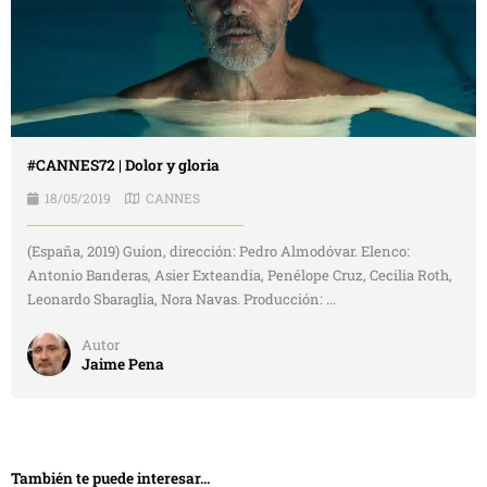
#CANNES72 | Dolor y gloria
18/05/2019
CANNES
(España, 2019) Guion, dirección: Pedro Almodóvar. Elenco:
Antonio Banderas, Asier Exteandia, Penélope Cruz, Cecilia Roth,
Leonardo Sbaraglia, Nora Navas. Producción: ...
Autor
Jaime Pena
También te puede interesar...