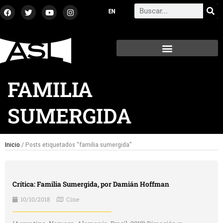
Ir
F
T
Y
I
Search
a
w
o
n
al
c
i
u
s
contenido
e
t
t
t
b
t
u
a
o
e
b
g
o
r
e
r
k
a
m
FAMILIA
SUMERGIDA
Inicio
/ Posts etiquetados “familia sumergida”
Crítica: Familia Sumergida, por Damián Hoffman
10/10/2018
Cine