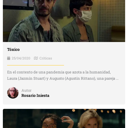
Tóxico
25/04/2020
Críticas
En el contexto de una pandemia que azota a la humanidad,
Laura (Jazmín Stuart) y Augusto (Agustín Rittano), una pareja ...
Autor
Rosario Iniesta