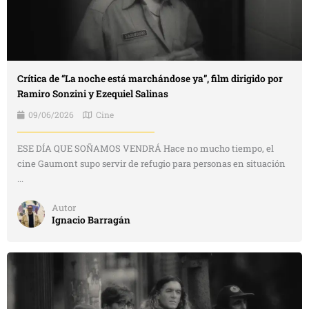
Crítica de “La noche está marchándose ya”, film dirigido por
Ramiro Sonzini y Ezequiel Salinas
09/06/2026
Cine
ESE DÍA QUE SOÑAMOS VENDRÁ Hace no mucho tiempo, el
cine Gaumont supo servir de refugio para personas en situación
...
Autor
Ignacio Barragán