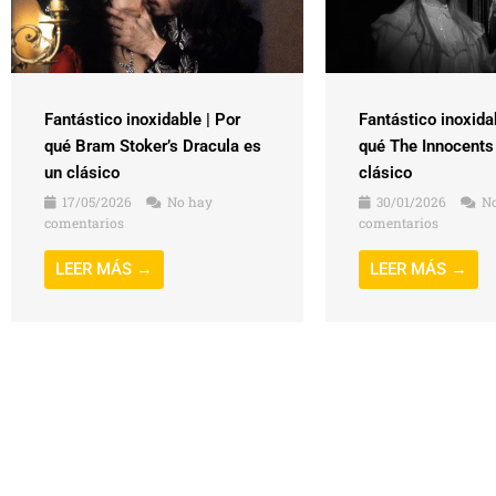
Fantástico inoxidable | Por
Fantástico inoxida
qué Bram Stoker’s Dracula es
qué The Innocents
un clásico
clásico
17/05/2026
No hay
30/01/2026
No
comentarios
comentarios
LEER MÁS →
LEER MÁS →