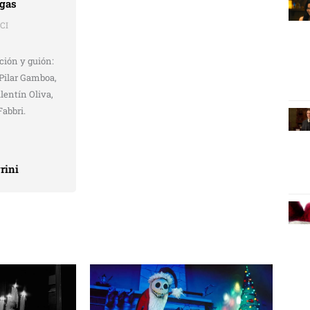
egas
CI
ción y guión:
 Pilar Gamboa,
lentín Oliva,
Fabbri.
rini