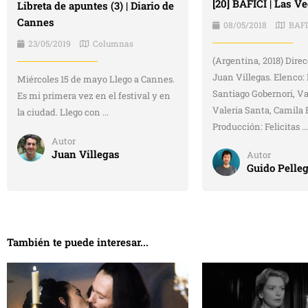
[20] BAFICI | Las V
Libreta de apuntes (3) | Diario de
Cannes
08/05/2018
BAFI
23/05/2019
Columnas
(Argentina, 2018) Direc
Juan Villegas. Elenco:
Miércoles 15 de mayo Llego a Cannes.
Santiago Gobernori, Va
Es mi primera vez en el festival y en
Valeria Santa, Camila 
la ciudad. Llego con ...
Producción: Felicitas ...
Autor
Juan Villegas
Autor
Guido Pelleg
También te puede interesar...