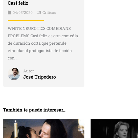
Casi feliz
04/05/2020
Críticas
WHITE NEUROTICS COMEDIANS
PROBLEMS Casi feliz es otra comedia
de duración corta que pretende
vincular al protagonista de ficción
con ...
Autor
José Tripodero
También te puede interesar...