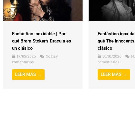
Fantástico inoxidable | Por
Fantástico inoxida
qué Bram Stoker’s Dracula es
qué The Innocents
un clásico
clásico
17/05/2026
No hay
30/01/2026
No
comentarios
comentarios
LEER MÁS →
LEER MÁS →