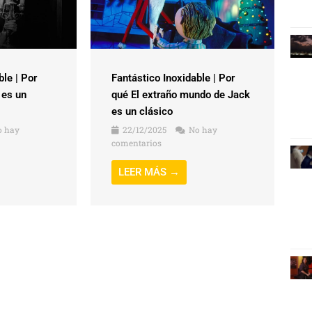
ble | Por
Fantástico Inoxidable | Por
 es un
qué El extraño mundo de Jack
es un clásico
 hay
22/12/2025
No hay
comentarios
LEER MÁS →