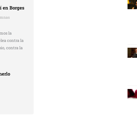
í en Borges
umnas
mos la
lea contra la
io, contra la
merlo