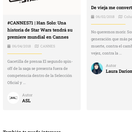
De vieja me convert
06/02/2018
Col
#CANNES71 | Han Solo: Una
historia de Star Wars tendrá su
No queremos morir. So
premiere mundial en Cannes
generación que más pe
muerte, contra el camb
06/04/2018
CANNES
vejez, contra la ...
Gacetilla de prensa El segundo spin-
Autor
off de la saga se presenta fuera de
Laura Dario
competencia dentro de la Selección
Oficial y ...
Autor
ASL