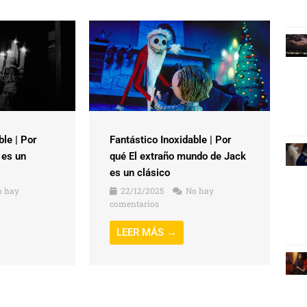
ble | Por
Fantástico Inoxidable | Por
 es un
qué El extraño mundo de Jack
es un clásico
 hay
22/12/2025
No hay
comentarios
LEER MÁS →