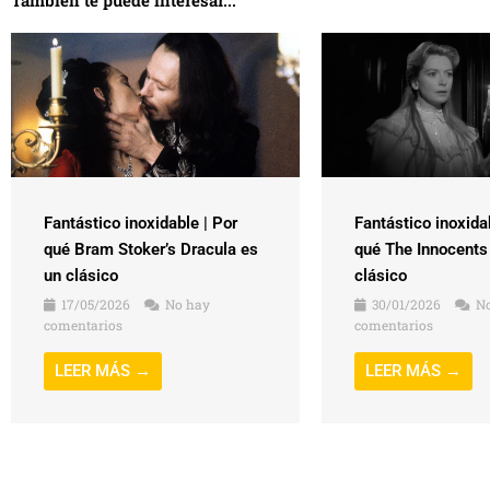
También te puede interesar...
Fantástico inoxidable | Por
Fantástico inoxida
qué Bram Stoker’s Dracula es
qué The Innocents
un clásico
clásico
17/05/2026
No hay
30/01/2026
No
comentarios
comentarios
LEER MÁS →
LEER MÁS →