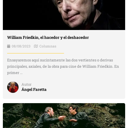
William Friedkin, el hacedor y el deshacedor
08/08/2023
Columnas
Ensayaremos aquí sucintamente las dos vertientes o derivas
principales, axiales, de la obra para cine de William Friedkin. En
primer ...
Autor
Ángel Faretta