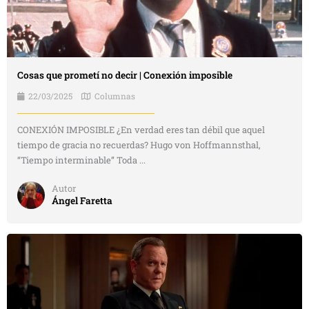
Cosas que prometí no decir | Conexión imposible
22/03/2025
Columnas
CONEXIÓN IMPOSIBLE ¿En verdad eres tan débil que aquel
tiempo de gracia no recuerdas? Hugo von Hoffmannsthal,
“Tiempo interminable” Toda ...
Autor
Ángel Faretta