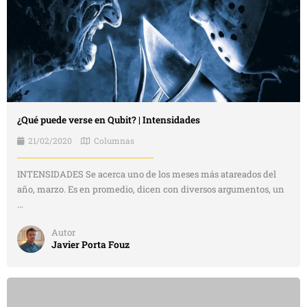
¿Qué puede verse en Qubit? | Intensidades
21/02/2020
Columnas
INTENSIDADES Se acerca uno de los meses más atareados del
año, marzo. Es en promedio, dicen con diversos argumentos, un
...
Autor
Javier Porta Fouz