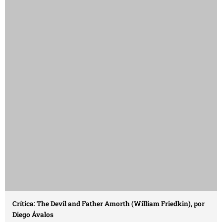
Crítica: The Devil and Father Amorth (William Friedkin), por
Diego Ávalos
24/07/2018
Críticas
Salto de fe En The Devil and Father Amorth tanto el demonio
como el padre Amorth son excusas. El personaje ...
Autor
Diego Avalos
También te puede interesar...