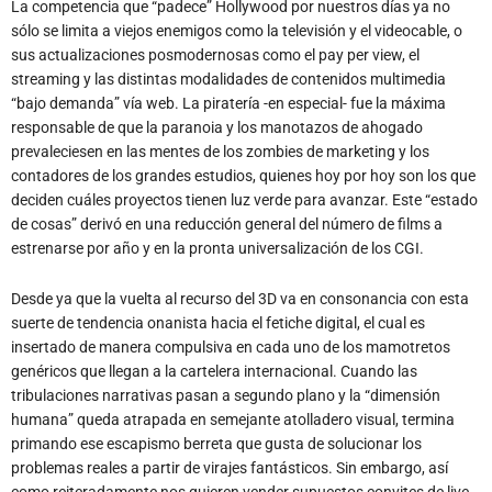
La competencia que “padece” Hollywood por nuestros días ya no
sólo se limita a viejos enemigos como la televisión y el videocable, o
sus actualizaciones posmodernosas como el pay per view, el
streaming y las distintas modalidades de contenidos multimedia
“bajo demanda” vía web. La piratería -en especial- fue la máxima
responsable de que la paranoia y los manotazos de ahogado
prevaleciesen en las mentes de los zombies de marketing y los
contadores de los grandes estudios, quienes hoy por hoy son los que
deciden cuáles proyectos tienen luz verde para avanzar. Este “estado
de cosas” derivó en una reducción general del número de films a
estrenarse por año y en la pronta universalización de los CGI.
Desde ya que la vuelta al recurso del 3D va en consonancia con esta
suerte de tendencia onanista hacia el fetiche digital, el cual es
insertado de manera compulsiva en cada uno de los mamotretos
genéricos que llegan a la cartelera internacional. Cuando las
tribulaciones narrativas pasan a segundo plano y la “dimensión
humana” queda atrapada en semejante atolladero visual, termina
primando ese escapismo berreta que gusta de solucionar los
problemas reales a partir de virajes fantásticos. Sin embargo, así
como reiteradamente nos quieren vender supuestos convites de live