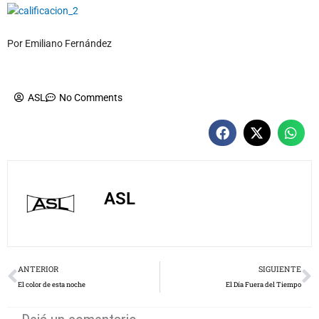
Por Emiliano Fernández
ASL
No Comments
ASL
Prev
N
ANTERIOR
SIGUIENTE
El color de esta noche
El Día Fuera del Tiempo