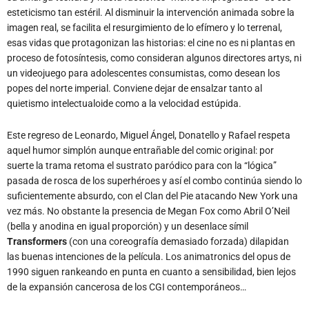
esteticismo tan estéril. Al disminuir la intervención animada sobre la
imagen real, se facilita el resurgimiento de lo efímero y lo terrenal,
esas vidas que protagonizan las historias: el cine no es ni plantas en
proceso de fotosíntesis, como consideran algunos directores artys, ni
un videojuego para adolescentes consumistas, como desean los
popes del norte imperial. Conviene dejar de ensalzar tanto al
quietismo intelectualoide como a la velocidad estúpida.
Este regreso de Leonardo, Miguel Ángel, Donatello y Rafael respeta
aquel humor simplón aunque entrañable del comic original: por
suerte la trama retoma el sustrato paródico para con la “lógica”
pasada de rosca de los superhéroes y así el combo continúa siendo lo
suficientemente absurdo, con el Clan del Pie atacando New York una
vez más. No obstante la presencia de Megan Fox como Abril O’Neil
(bella y anodina en igual proporción) y un desenlace símil
Transformers
(con una coreografía demasiado forzada) dilapidan
las buenas intenciones de la película. Los animatronics del opus de
1990 siguen rankeando en punta en cuanto a sensibilidad, bien lejos
de la expansión cancerosa de los CGI contemporáneos…