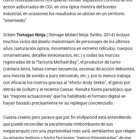
action atiborrados de CGI, en otra típica mentira del bombo
industrial, en ocasiones los resultados se ubican en un territorio
“intermedio”.
Si bien
Tortugas Ninja
(
Teenage Mutant Ninja Turtles
, 2014) incluye
muchos vicios del diseño mainstream de personajes de los últimos
años (saturación óptica, movimientos en extremo ridículos, cuerpos
ornamentales, detalles innecesarios, etc.) y todas las marcas
registradas de la “factoría Michael Bay”, el productor de turno
(cámara lenta, falsas tomas secuencia, escenas de acción delirantes,
una mezcla de sonido a puro estruendo, etc.), por lo menos trabaja
con eficacia los rostros gracias al “efecto Andy Serkis”, el genio por
detrás de Gollum y el reciente Caesar. Resulta hasta paradójico que
las “mejores actuaciones” que ha habilitado el formato digital se
hayan basado precisamente en su repliegue concienzudo.
Cuesta creerlo pero parece que por fin Hollywood está entendiendo
que puede reconciliar la parafernalia rimbombante de sus
megatanques con una expresividad más sutil, semblantes que relajen
su amarga tesitura y hasta facciones “menos impregnadas” de ese