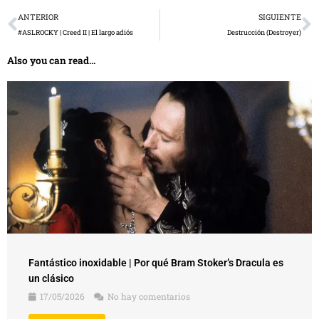
Prev
N
ANTERIOR
SIGUIENTE
#ASLROCKY | Creed II | El largo adiós
Destrucción (Destroyer)
Also you can read...
Fantástico inoxidable | Por qué Bram Stoker’s Dracula es
un clásico
17/05/2026
No hay comentarios