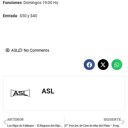
Funciones
: Domingos 19:00 Hs
Entrada
: $50 y $40
ASL
No Comments
ASL
Prev
N
ANTERIOR
SIGUIENTE
Los Hijos de Fabbiani – El Regreso del Hijo Pródigo
27° Fest.Int. de Cine de Mar del Plata – Programación Completa y crítica de films que ya vimos…