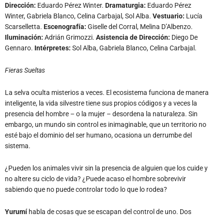
Dirección:
Eduardo Pérez Winter.
Dramaturgia:
Eduardo Pérez
Winter, Gabriela Blanco, Celina Carbajal, Sol Alba.
Vestuario:
Lucía
Scarselletta.
Escenografía:
Giselle del Corral, Melina D’Albenzo.
Iluminación
:
Adrián Grimozzi.
Asistencia de Dirección
:
Diego De
Gennaro.
Intérpretes:
Sol Alba, Gabriela Blanco, Celina Carbajal.
Fieras Sueltas
La selva oculta misterios a veces. El ecosistema funciona de manera
inteligente, la vida silvestre tiene sus propios códigos y a veces la
presencia del hombre – o la mujer – desordena la naturaleza. Sin
embargo, un mundo sin control es inimaginable, que un territorio no
esté bajo el dominio del ser humano, ocasiona un derrumbe del
sistema.
¿Pueden los animales vivir sin la presencia de alguien que los cuide y
no altere su ciclo de vida? ¿Puede acaso el hombre sobrevivir
sabiendo que no puede controlar todo lo que lo rodea?
Yurumí
habla de cosas que se escapan del control de uno. Dos