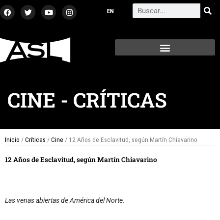
Ir
F
T
Y
I
Search
a
w
o
n
al
c
i
u
s
contenido
e
t
t
t
b
t
u
a
o
e
b
g
o
r
e
r
k
a
m
CINE
-
CRÍTICAS
Inicio
/
Críticas
/
Cine
/ 12 Años de Esclavitud, según Martín Chiavarino
12 Años de Esclavitud, según Martín Chiavarino
Las venas abiertas de América del Norte.