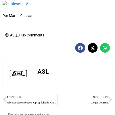
Por Martín Chiavarino
ASL
No Comments
ASL
Prev
N
ANTERIOR
SIGUIENTE
Volverse locos a veces: A propósito de Alain Resnais y Las Hierbas Salvajes
A Ciegas Gourmet