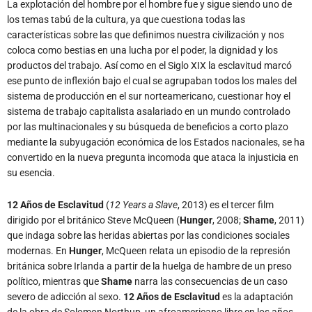
La explotación del hombre por el hombre fue y sigue siendo uno de
los temas tabú de la cultura, ya que cuestiona todas las
características sobre las que definimos nuestra civilización y nos
coloca como bestias en una lucha por el poder, la dignidad y los
productos del trabajo. Así como en el Siglo XIX la esclavitud marcó
ese punto de inflexión bajo el cual se agrupaban todos los males del
sistema de producción en el sur norteamericano, cuestionar hoy el
sistema de trabajo capitalista asalariado en un mundo controlado
por las multinacionales y su búsqueda de beneficios a corto plazo
mediante la subyugación económica de los Estados nacionales, se ha
convertido en la nueva pregunta incomoda que ataca la injusticia en
su esencia.
12 Años de Esclavitud
(
12 Years a Slave
, 2013) es el tercer film
dirigido por el británico Steve McQueen (
Hunger
, 2008;
Shame
, 2011)
que indaga sobre las heridas abiertas por las condiciones sociales
modernas. En
Hunger
, McQueen relata un episodio de la represión
británica sobre Irlanda a partir de la huelga de hambre de un preso
político, mientras que
Shame
narra las consecuencias de un caso
severo de adicción al sexo.
12 Años de Esclavitud
es la adaptación
de la obra de Solomon Northup, un afroamericano libre en los años