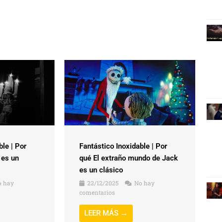
ble | Por
Fantástico Inoxidable | Por
 es un
qué El extraño mundo de Jack
es un clásico
 hay
22/12/2025
No hay
comentarios
LEER MÁS →