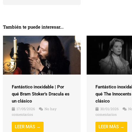
También te puede interesar...
Fantástico inoxidable | Por
Fantástico inoxida
qué Bram Stoker’s Dracula es
qué The Innocents
un clásico
clásico
17/05/2026
No hay
30/01/2026
No
comentarios
comentarios
LEER MÁS →
LEER MÁS →