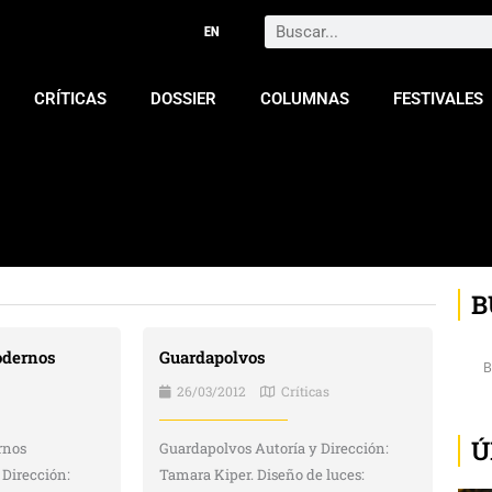
Search
CRÍTICAS
DOSSIER
COLUMNAS
FESTIVALES
B
dernos
Guardapolvos
26/03/2012
Críticas
Ú
rnos
Guardapolvos Autoría y Dirección:
) Dirección:
Tamara Kiper. Diseño de luces: