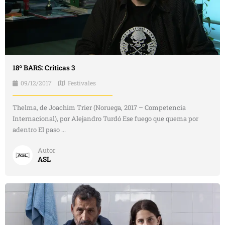
18º BARS: Críticas 3
09/12/2017
Festivales
Thelma, de Joachim Trier (Noruega, 2017 – Competencia
Internacional), por Alejandro Turdó Ese fuego que quema por
adentro El paso ...
Autor
ASL