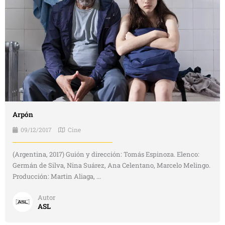
Arpón
09/12/2017
Cine
(Argentina, 2017) Guión y dirección: Tomás Espinoza. Elenco:
Germán de Silva, Nina Suárez, Ana Celentano, Marcelo Melingo.
Producción: Martin Aliaga, ...
Autor
ASL