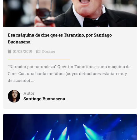
Esa máquina de cine que es Tarantino, por Santiago
Buonasena
01/08/2019
Dossier
“Narrador por naturaleza” Quentin Tarantino es una máquina de
Cine. Con una burda metáfora (cuyos detractores estarían muy
de acuerdo) ...
Autor
Santiago Buonasena