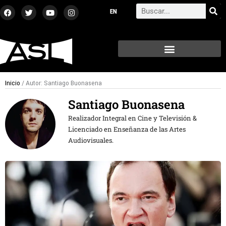
Ir
F
T
Y
I
Search
a
w
o
n
al
c
i
u
s
contenido
e
t
t
t
b
t
u
a
o
e
b
g
o
r
e
r
k
a
m
Inicio
/ Autor: Santiago Buonasena
Santiago Buonasena
Realizador Integral en Cine y Televisión &
Licenciado en Enseñanza de las Artes
Audiovisuales.