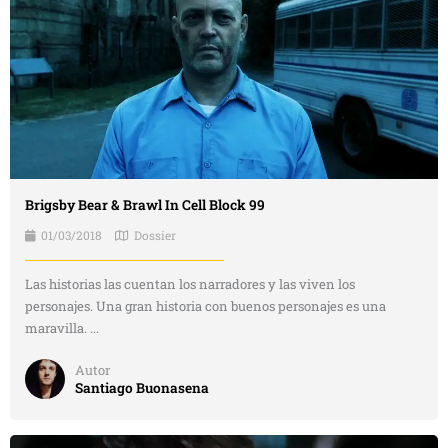
Brigsby Bear & Brawl In Cell Block 99
01/03/2018
Dossier
Las historias las cuentan los narradores y las viven los
personajes. Una gran historia con buenos personajes es una
maravilla. ...
Autor
Santiago Buonasena